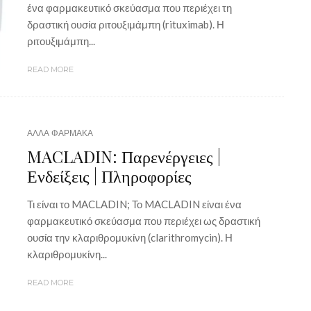
ένα φαρμακευτικό σκεύασμα που περιέχει τη
δραστική ουσία ριτουξιμάμπη (rituximab). Η
ριτουξιμάμπη...
READ MORE
ΑΛΛΑ ΦΑΡΜΑΚΑ
MACLADIN: Παρενέργειες |
Ενδείξεις | Πληροφορίες
Τι είναι το MACLADIN; Το MACLADIN είναι ένα
φαρμακευτικό σκεύασμα που περιέχει ως δραστική
ουσία την κλαριθρομυκίνη (clarithromycin). Η
κλαριθρομυκίνη...
READ MORE