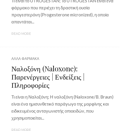
Τι είναι το UTROGESTAN; Το UTROGESTAN είναι ένα
φάρμακο που περιέχει τη δραστική ουσία
προγεστερόνη (Progesterone micronized), η οποία
απαντάται...
READ MORE
ΑΛΛΑ ΦΑΡΜΑΚΑ
Ναλοξόνη (Naloxone):
Παρενέργειες | Ενδείξεις |
Πληροφορίες
Τι είναι η Ναλοξόνη; Η ναλοξόνη (Naloxone/B. Braun)
είναι ένα ημισυνθετικό παράγωγο της μορφίνης και
ειδικευμένος ανταγωνιστής οπιοειδών, που
χρησιμοποιείται...
READ MORE