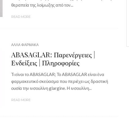
θεραπεία της λοίμωξης από τον...
READ MORE
ΑΛΛΑ ΦΑΡΜΑΚΑ
ABASAGLAR: Παρενέργειες |
Ενδείξεις | Πληροφορίες
Τι είναι το ABASAGLAR; Το ABASAGLAR είναι ένα
φαρμακευτικό σκεύασμα που περιέχει ως δραστική
ουσία την ινσουλίνη glargine. Η ινσουλίνη...
READ MORE