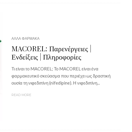
ΑΛΛΑ ΦΑΡΜΑΚΑ
MACOREL: Παρενέργειες |
Ενδείξεις | Πληροφορίες
Τι είναι το MACOREL; Το MACOREL είναι ένα
φαρμακευτικό σκεύασμα που περιέχει ως δραστική
ουσία τη νιφεδιπίνη (nifedipine). Η νιφεδιπίνη...
READ MORE