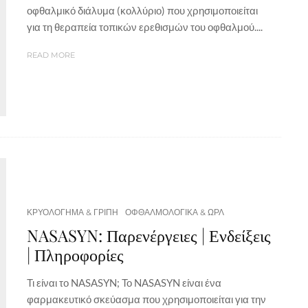
οφθαλμικό διάλυμα (κολλύριο) που χρησιμοποιείται
για τη θεραπεία τοπικών ερεθισμών του οφθαλμού....
READ MORE
ΚΡΥΟΛΟΓΗΜΑ & ΓΡΙΠΗ
ΟΦΘΑΛΜΟΛΟΓΙΚΑ & ΩΡΛ
NASASYN: Παρενέργειες | Ενδείξεις
| Πληροφορίες
Τι είναι το NASASYN; Το NASASYN είναι ένα
φαρμακευτικό σκεύασμα που χρησιμοποιείται για την