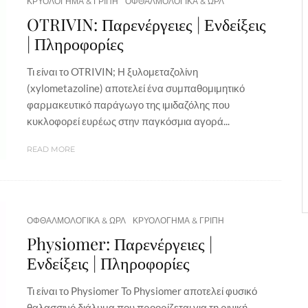
ΚΡΥΟΛΟΓΗΜΑ & ΓΡΙΠΗ
ΟΦΘΑΛΜΟΛΟΓΙΚΑ & ΩΡΛ
OTRIVIN: Παρενέργειες | Ενδείξεις
| Πληροφορίες
Τι είναι το OTRIVIN; Η ξυλομεταζολίνη
(xylometazoline) αποτελεί ένα συμπαθομιμητικό
φαρμακευτικό παράγωγο της ιμιδαζόλης που
κυκλοφορεί ευρέως στην παγκόσμια αγορά...
READ MORE
ΟΦΘΑΛΜΟΛΟΓΙΚΑ & ΩΡΛ
ΚΡΥΟΛΟΓΗΜΑ & ΓΡΙΠΗ
Physiomer: Παρενέργειες |
Ενδείξεις | Πληροφορίες
Τι είναι το Physiomer Το Physiomer αποτελεί φυσικό
θαλασσινό διάλυμα που προορίζεται για τη ρινική