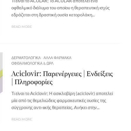
Τι είναι το ACULAR; Το ACULAR αποτελεί ένα
οφθαλμικό διάλυμα του οποίου η θεραπευτική ισχύς
εδράζεται στη δραστική ουσία κετορολάκη...
READ MORE
ΔΕΡΜΑΤΟΛΟΓΙΚΑ
ΑΛΛΑ ΦΑΡΜΑΚΑ
ΟΦΘΑΛΜΟΛΟΓΙΚΑ & ΩΡΛ
Aciclovir: Παρενέργειες | Ενδείξεις
| Πληροφορίες
Τι είναι το Aciclovir; Η ασικλοβίρη (aciclovir) αποτελεί
μία από τις θεμελιώδεις φαρμακευτικές ουσίες της
σύγχρονης αντι-ιικής θεραπείας. Ανήκει στην...
READ MORE