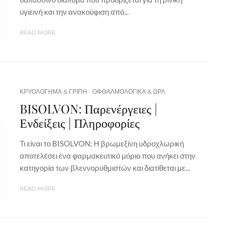
υγιεινή και την ανακούφιση από...
READ MORE
ΚΡΥΟΛΟΓΗΜΑ & ΓΡΙΠΗ
ΟΦΘΑΛΜΟΛΟΓΙΚΑ & ΩΡΛ
BISOLVON: Παρενέργειες |
Ενδείξεις | Πληροφορίες
Τι είναι το BISOLVON; Η βρωμεξίνη υδροχλωρική
αποτελέσει ένα φαρμακευτικό μόριο που ανήκει στην
κατηγορία των βλεννορυθμιστών και διατίθεται με...
READ MORE