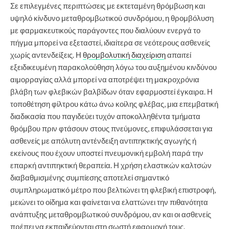
Σε επιλεγμένες περιπτώσεις με εκτεταμένη θρόμβωση και
υψηλό κίνδυνο μεταθρομβωτικού συνδρόμου, η θρομβόλυση
με φαρμακευτικούς παράγοντες που διαλύουν ενεργά το
πήγμα μπορεί να εξεταστεί, ιδιαίτερα σε νεότερους ασθενείς
χωρίς αντενδείξεις. Η
θρομβολυτική διαχείριση
απαιτεί
εξειδικευμένη παρακολούθηση λόγω του αυξημένου κινδύνου
αιμορραγίας αλλά μπορεί να αποτρέψει τη μακροχρόνια
βλάβη των φλεβικών βαλβίδων όταν εφαρμοστεί έγκαιρα. Η
τοποθέτηση φίλτρου κάτω άνω κοίλης φλέβας, μια επεμβατική
διαδικασία που παγιδεύει τυχόν αποκολληθέντα τμήματα
θρόμβου πριν φτάσουν στους πνεύμονες, επιφυλάσσεται για
ασθενείς με απόλυτη αντένδειξη αντιπηκτικής αγωγής ή
εκείνους που έχουν υποστεί πνευμονική εμβολή παρά την
επαρκή αντιπηκτική θεραπεία. Η χρήση ελαστικών καλτσών
διαβαθμισμένης συμπίεσης αποτελεί σημαντικό
συμπληρωματικό μέτρο που βελτιώνει τη φλεβική επιστροφή,
μειώνει το οίδημα και φαίνεται να ελαττώνει την πιθανότητα
ανάπτυξης μεταθρομβωτικού συνδρόμου, αν και οι ασθενείς
πρέπει να εκπαιδεύονται στη σωστή εφαρμογή τους.