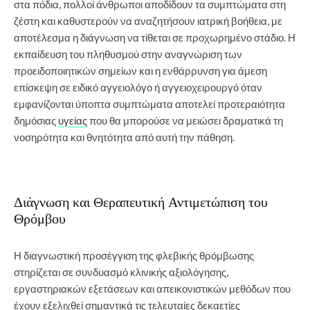
στα πόδια, πολλοί άνθρωποι αποδίδουν τα συμπτώματα στη
ζέστη και καθυστερούν να αναζητήσουν ιατρική βοήθεια, με
αποτέλεσμα η διάγνωση να τίθεται σε προχωρημένο στάδιο. Η
εκπαίδευση του πληθυσμού στην αναγνώριση των
προειδοποιητικών σημείων και η ενθάρρυνση για άμεση
επίσκεψη σε ειδικό αγγειολόγο ή αγγειοχειρουργό όταν
εμφανίζονται ύποπτα συμπτώματα αποτελεί προτεραιότητα
δημόσιας
υγείας
που θα μπορούσε να μειώσει δραματικά τη
νοσηρότητα και θνητότητα από αυτή την πάθηση.
Διάγνωση και Θεραπευτική Αντιμετώπιση του
Θρόμβου
Η διαγνωστική προσέγγιση της φλεβικής θρόμβωσης
στηρίζεται σε συνδυασμό κλινικής αξιολόγησης,
εργαστηριακών εξετάσεων και απεικονιστικών μεθόδων που
έχουν εξελιχθεί σημαντικά τις τελευταίες δεκαετίες