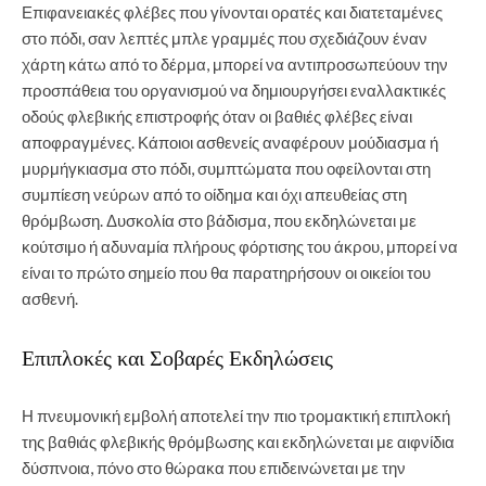
Επιφανειακές φλέβες που γίνονται ορατές και διατεταμένες
στο πόδι, σαν λεπτές μπλε γραμμές που σχεδιάζουν έναν
χάρτη κάτω από το δέρμα, μπορεί να αντιπροσωπεύουν την
προσπάθεια του οργανισμού να δημιουργήσει εναλλακτικές
οδούς φλεβικής επιστροφής όταν οι βαθιές φλέβες είναι
αποφραγμένες. Κάποιοι ασθενείς αναφέρουν μούδιασμα ή
μυρμήγκιασμα στο πόδι, συμπτώματα που οφείλονται στη
συμπίεση νεύρων από το οίδημα και όχι απευθείας στη
θρόμβωση. Δυσκολία στο βάδισμα, που εκδηλώνεται με
κούτσιμο ή αδυναμία πλήρους φόρτισης του άκρου, μπορεί να
είναι το πρώτο σημείο που θα παρατηρήσουν οι οικείοι του
ασθενή.
Επιπλοκές και Σοβαρές Εκδηλώσεις
Η πνευμονική εμβολή αποτελεί την πιο τρομακτική επιπλοκή
της βαθιάς φλεβικής θρόμβωσης και εκδηλώνεται με αιφνίδια
δύσπνοια, πόνο στο θώρακα που επιδεινώνεται με την