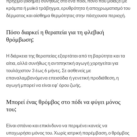
πρήξιμο (οίδημα) συνήθως στο ένα πόδι, πόνο που μοιάζει με
κράμπα ή μυϊκό τράβηγμα, ερυθρότητα ή αποχρωματισμό του
δέρματος και αίσθημα θερμότητας στην πάσχουσα περιοχή.
Πόσο διαρκεί η θεραπεία για τη φλεβική
θρόμβωση;
Η διάρκεια της θεραπείας εξαρτάται από τη βαρύτητα και τα
αίτια, αλλά συνήθως η αντιπηκτική αγωγή χορηγείται για
τουλάχιστον 3 έως 6 μήνες. Σε ασθενείς με
επαναλαμβανόμενα επεισόδια ή γενετική προδιάθεση, η
αγωγή μπορεί να είναι εφ’ όρου ζωής.
Μπορεί ένας θρόμβος στο πόδι να φύγει μόνος
του;
Είναι σπάνιο και επικίνδυνο να περιμένει κανείς να
υποχωρήσει μόνος του. Χωρίς ιατρική παρέμβαση, ο θρόμβος