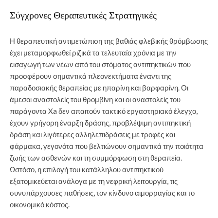
Σύγχρονες Θεραπευτικές Στρατηγικές
Η θεραπευτική αντιμετώπιση της βαθιάς φλεβικής θρόμβωσης
έχει μεταμορφωθεί ριζικά τα τελευταία χρόνια με την
εισαγωγή των νέων από του στόματος αντιπηκτικών που
προσφέρουν σημαντικά πλεονεκτήματα έναντι της
παραδοσιακής θεραπείας με ηπαρίνη και βαρφαρίνη. Οι
άμεσοι αναστολείς του θρομβίνη και οι αναστολείς του
παράγοντα Xa δεν απαιτούν τακτικό εργαστηριακό έλεγχο,
έχουν γρήγορη έναρξη δράσης, προβλέψιμη αντιπηκτική
δράση και λιγότερες αλληλεπιδράσεις με τροφές και
φάρμακα, γεγονότα που βελτιώνουν σημαντικά την ποιότητα
ζωής των ασθενών και τη συμμόρφωση στη θεραπεία.
Ωστόσο, η επιλογή του κατάλληλου αντιπηκτικού
εξατομικεύεται ανάλογα με τη νεφρική λειτουργία, τις
συνυπάρχουσες παθήσεις, τον κίνδυνο αιμορραγίας και το
οικονομικό κόστος.