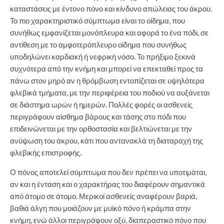
καταστάσεις με έντονο πόνο και κίνδυνο απώλειας του άκρου.
Το πιο χαρακτηριστικό σύμπτωμα είναι το οίδημα, που
συνήθως εμφανίζεται μονόπλευρα και αφορά το ένα πόδι, σε
αντίθεση με το αμφοτερόπλευρο οίδημα που συνήθως
υποδηλώνει καρδιακή ή νεφρική νόσο. Το πρήξιμο ξεκινά
συχνότερα από την κνήμη και μπορεί να επεκταθεί προς τα
πάνω στον μηρό αν η θρόμβωση εντοπίζεται σε υψηλότερα
φλεβικά τμήματα, με την περιφέρεια του ποδιού να αυξάνεται
σε διάστημα ωρών ή ημερών. Πολλές φορές οι ασθενείς
περιγράφουν αίσθημα βάρους και τάσης στο πόδι που
επιδεινώνεται με την ορθοστασία και βελτιώνεται με την
ανύψωση του άκρου, κάτι που αντανακλά τη διαταραχή της
φλεβικής επιστροφής.
Ο πόνος αποτελεί σύμπτωμα που δεν πρέπει να υποτιμάται,
αν και η ένταση και ο χαρακτήρας του διαφέρουν σημαντικά
από άτομο σε άτομο. Μερικοί ασθενείς αναφέρουν βαριά,
βαθιά άλγη που μοιάζουν με μυϊκό πόνο ή κράμπα στην
κνήμη, ενώ άλλοι περιγράφουν οξύ, διαπεραστικό πόνο που