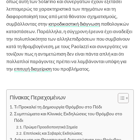
όπως αυτή των Solarino και συνεργατών έχουν εξετάσει
λεπτομερώς τα χαρακτηριστικά των πηγμάτων και τη
διαφοροποίησή τους από μετά θάνατον σχηματισμούς,
συμβάλλοντας στην
ιατροδικαστική διάγνωση
παθολογικών
καταστάσεων. Παράλληλα, η σύγχρονη έρευνα έχει αναδείξει
την πολυπλοκότητα των αλληλεπιδράσεων που συμβαίνουν
κατά τη θρομβογένεση, με τους Paolazzi και συνεργάτες να
τονίζουν πως η αντιμετώπιση δεν είναι πάντα απλή και ότι
πολλαπλοί παράγοντες πρέπει να λαμβάνονται υπόψη για
την
επιτυχή διαχείριση
του προβλήματος.
Πίνακας Περιεχομένων
Τι Προκαλεί τη Δημιουργία Θρόμβου στο Πόδι
Συμπτώματα και Κλινικές Εκδηλώσεις του Θρόμβου στο
Πόδι
Πρώιμα Προειδοποιητικά Σημεία
Επιπλοκές και Σοβαρές Εκδηλώσεις
Διάγνωση και Θεραπευτική Αντιμετώπιση του Θρόμβου