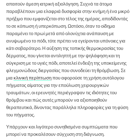
απαιτούν άμεση ιατρική αξιολόγηση. Συχνά τα άτομα
παραβλέπουν μια ελαφριά δυσφορία στην κνήμη ή ένα μικρό
πρήξιμο που εμφανίζεται στο τέλος της ημέρας, αποδίδοντάς
το σε κόπωση ή υπερκόπωση. Ωστόσο, όταν το οίδημα
παραμένει το πρωί μετά από ολονύχτια ανάπαυση με
ανυψωμένο το πόδι, τότε πρέπει να εγείρονται υπόνοιες για
κάτι σοβαρότερο. Η αύξηση της τοπικής θερμοκρασίας του
δέρματος, που γίνεται αντιληπτή με την ψηλάφηση και τη
σύγκριση με το υγιές πόδι, αποτελεί ένδειξη της υποκείμενης
φλεγμονώδους διεργασίας που συνοδεύει τη θρόμβωση. Σε
μια
κλινική περίπτωση
που αφορούσε τη χρήση αυτόλογου
πήγματος αίματος για την επούλωση χειρουργικών
τραυμάτων, οι ερευνητές περιέγραψαν τις ιδιότητες του
θρόμβου και πώς αυτές μπορούν να αξιοποιηθούν
θεραπευτικά, δίνοντας παράλληλα πληροφορίες για τη φύση
του πήγματος.
Υπάρχουν και λιγότερο συνηθισμένα συμπτώματα που
μπορεί να προκαλέσουν σύγχυση στη διάγνωση.