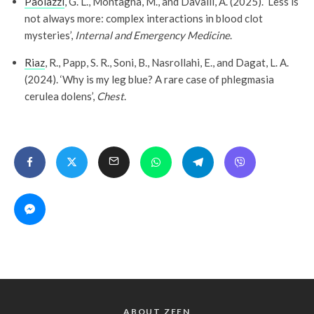
Paolazzi
, G. L., Montagna, M., and Davalli, A. (2025). ‘Less is
not always more: complex interactions in blood clot
mysteries’,
Internal and Emergency Medicine
.
Riaz
, R., Papp, S. R., Soni, B., Nasrollahi, E., and Dagat, L. A.
(2024). ‘Why is my leg blue? A rare case of phlegmasia
cerulea dolens’,
Chest
.
ABOUT ZEEN