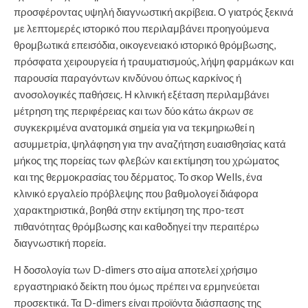
προσφέροντας υψηλή διαγνωστική ακρίβεια. Ο γιατρός ξεκινά
με λεπτομερές ιστορικό που περιλαμβάνει προηγούμενα
θρομβωτικά επεισόδια, οικογενειακό ιστορικό θρόμβωσης,
πρόσφατα χειρουργεία ή τραυματισμούς, λήψη φαρμάκων και
παρουσία παραγόντων κινδύνου όπως καρκίνος ή
ανοσολογικές παθήσεις. Η κλινική εξέταση περιλαμβάνει
μέτρηση της περιφέρειας και των δύο κάτω άκρων σε
συγκεκριμένα ανατομικά σημεία για να τεκμηριωθεί η
ασυμμετρία, ψηλάφηση για την αναζήτηση ευαισθησίας κατά
μήκος της πορείας των φλεβών και εκτίμηση του χρώματος
και της θερμοκρασίας του δέρματος. Το σκορ Wells, ένα
κλινικό εργαλείο πρόβλεψης που βαθμολογεί διάφορα
χαρακτηριστικά, βοηθά στην εκτίμηση της προ-τεστ
πιθανότητας θρόμβωσης και καθοδηγεί την περαιτέρω
διαγνωστική πορεία.
Η δοσολογία των D-dimers στο αίμα αποτελεί χρήσιμο
εργαστηριακό δείκτη που όμως πρέπει να ερμηνεύεται
προσεκτικά. Τα D-dimers είναι προϊόντα διάσπασης της