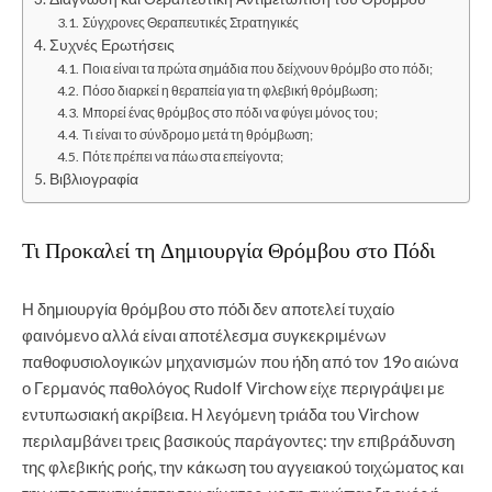
Σύγχρονες Θεραπευτικές Στρατηγικές
Συχνές Ερωτήσεις
Ποια είναι τα πρώτα σημάδια που δείχνουν θρόμβο στο πόδι;
Πόσο διαρκεί η θεραπεία για τη φλεβική θρόμβωση;
Μπορεί ένας θρόμβος στο πόδι να φύγει μόνος του;
Τι είναι το σύνδρομο μετά τη θρόμβωση;
Πότε πρέπει να πάω στα επείγοντα;
Βιβλιογραφία
Τι Προκαλεί τη Δημιουργία Θρόμβου στο Πόδι
Η δημιουργία θρόμβου στο πόδι δεν αποτελεί τυχαίο
φαινόμενο αλλά είναι αποτέλεσμα συγκεκριμένων
παθοφυσιολογικών μηχανισμών που ήδη από τον 19ο αιώνα
ο Γερμανός παθολόγος Rudolf Virchow είχε περιγράψει με
εντυπωσιακή ακρίβεια. Η λεγόμενη τριάδα του Virchow
περιλαμβάνει τρεις βασικούς παράγοντες: την επιβράδυνση
της φλεβικής ροής, την κάκωση του αγγειακού τοιχώματος και