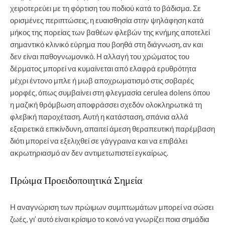
χειροτερεύει με τη φόρτιση του ποδιού κατά το βάδισμα. Σε
ορισμένες περιπτώσεις, η ευαισθησία στην ψηλάφηση κατά
μήκος της πορείας των βαθέων φλεβών της κνήμης αποτελεί
σημαντικό κλινικό εύρημα που βοηθά στη διάγνωση, αν και
δεν είναι παθογνωμονικό. Η αλλαγή του χρώματος του
δέρματος μπορεί να κυμαίνεται από ελαφρά ερυθρότητα
μέχρι έντονο μπλε ή μωβ αποχρωματισμό στις σοβαρές
μορφές, όπως συμβαίνει στη φλεγμασία cerulea dolens όπου
η μαζική θρόμβωση αποφράσσει σχεδόν ολοκληρωτικά τη
φλεβική παροχέταση. Αυτή η κατάσταση, σπάνια αλλά
εξαιρετικά επικίνδυνη, απαιτεί άμεση θεραπευτική παρέμβαση
διότι μπορεί να εξελιχθεί σε γάγγραινα και να επιβάλει
ακρωτηριασμό αν δεν αντιμετωπιστεί εγκαίρως.
Πρώιμα Προειδοποιητικά Σημεία
Η αναγνώριση των πρώιμων συμπτωμάτων μπορεί να σώσει
ζωές, γι’ αυτό είναι κρίσιμο το κοινό να γνωρίζει ποια σημάδια