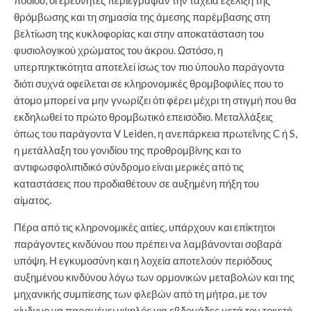
ποδιού, οι ερευνητές περιέγραψαν την ταχεία εξέλιξη της
θρόμβωσης και τη σημασία της άμεσης παρέμβασης στη
βελτίωση της κυκλοφορίας και στην αποκατάσταση του
φυσιολογικού χρώματος του άκρου. Ωστόσο, η
υπερπηκτικότητα αποτελεί ίσως τον πιο ύπουλο παράγοντα
διότι συχνά οφείλεται σε κληρονομικές θρομβοφιλίες που το
άτομο μπορεί να μην γνωρίζει ότι φέρει μέχρι τη στιγμή που θα
εκδηλωθεί το πρώτο θρομβωτικό επεισόδιο. Μεταλλάξεις
όπως του παράγοντα V Leiden, η ανεπάρκεια πρωτεΐνης C ή S,
η μετάλλαξη του γονιδίου της προθρομβίνης και το
αντιφωσφολιπιδικό σύνδρομο είναι μερικές από τις
καταστάσεις που προδιαθέτουν σε αυξημένη πήξη του
αίματος.
Πέρα από τις κληρονομικές αιτίες, υπάρχουν και επίκτητοι
παράγοντες κινδύνου που πρέπει να λαμβάνονται σοβαρά
υπόψη. Η εγκυμοσύνη και η λοχεία αποτελούν περιόδους
αυξημένου κινδύνου λόγω των ορμονικών μεταβολών και της
μηχανικής συμπίεσης των φλεβών από τη μήτρα, με τον
κίνδυνο να παραμένει υψηλός για εβδομάδες μετά τον τοκετό.