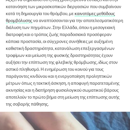
κατανόηση των μικροσκοπικών διεργασιών που συμβαίνουν
κατά τη δημιουργία του θρόμβου, με
καινοτόμες μεθόδους
θρομβόλυσης
να αναπτύσσονται για την αποτελεσματικότερη
διάλυση των πηγμάτων. Στην Ελλάδα, όπου η μεσογειακή
διατροφή και ο τρόπος ζωής παραδοσιακά προσέφεραν
κάποια προστασία, οι σύγχρονες συνήθειες με αυξημένη
καθιστική δραστηριότητα, κατανάλωση επεξεργασμένων
τροφίμων και μείωση της φυσικής δραστηριότητας έχουν
αυξήσει την επίπτωση της φλεβικής θρόμβωσης, ιδίως στον
αστικό πληθυσμό. Η ενημέρωση του κοινού για τους
παράγοντες κινδύνου και η ενεργοποίηση προληπτικών
μέτρων όπως η τακτική άσκηση, η αποφυγή παρατεταμένης
ακινησίας και η διατήρηση φυσιολογικού σωματικού βάρους
αποτελούν το πρώτο βήμα στη μείωση της επίπτωσης αυτής
της σοβαρής πάθησης.