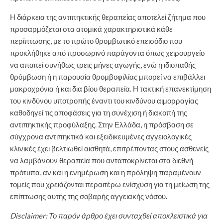
Η διάρκεια της αντιπηκτικής θεραπείας αποτελεί ζήτημα που
προσαρμόζεται στα ατομικά χαρακτηριστικά κάθε
περίπτωσης, με το πρώτο θρομβωτικό επεισόδιο που
προκλήθηκε από προσωρινό παράγοντα όπως χειρουργείο
να απαιτεί συνήθως τρεις μήνες αγωγής, ενώ η ιδιοπαθής
θρόμβωση ή η παρουσία θρομβοφιλίας μπορεί να επιβάλλει
μακροχρόνια ή και δια βίου θεραπεία. Η τακτική επανεκτίμηση
του κινδύνου υποτροπής έναντι του κινδύνου αιμορραγίας
καθοδηγεί τις αποφάσεις για τη συνέχιση ή διακοπή της
αντιπηκτικής προφύλαξης. Στην Ελλάδα, η πρόσβαση σε
σύγχρονα αντιπηκτικά και εξειδικευμένες αγγειολογικές
κλινικές έχει βελτιωθεί αισθητά, επιτρέποντας στους ασθενείς
να λαμβάνουν θεραπεία που ανταποκρίνεται στα διεθνή
πρότυπα, αν και η ενημέρωση και η πρόληψη παραμένουν
τομείς που χρειάζονται περαιτέρω ενίσχυση για τη μείωση της
επίπτωσης αυτής της σοβαρής αγγειακής νόσου.
Disclaimer: Το παρόν άρθρο έχει συνταχθεί αποκλειστικά για