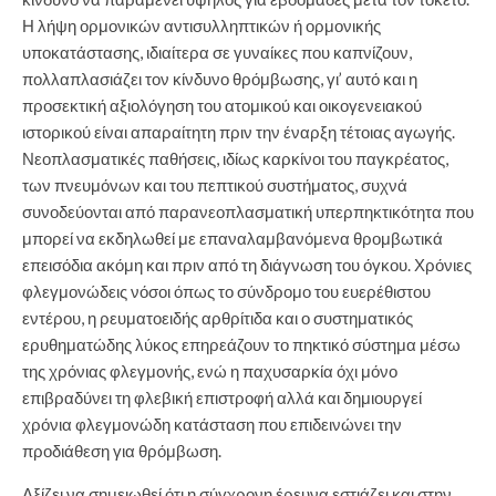
Η λήψη ορμονικών αντισυλληπτικών ή ορμονικής
υποκατάστασης, ιδιαίτερα σε γυναίκες που καπνίζουν,
πολλαπλασιάζει τον κίνδυνο θρόμβωσης, γι’ αυτό και η
προσεκτική αξιολόγηση του ατομικού και οικογενειακού
ιστορικού είναι απαραίτητη πριν την έναρξη τέτοιας αγωγής.
Νεοπλασματικές παθήσεις, ιδίως καρκίνοι του παγκρέατος,
των πνευμόνων και του πεπτικού συστήματος, συχνά
συνοδεύονται από παρανεοπλασματική υπερπηκτικότητα που
μπορεί να εκδηλωθεί με επαναλαμβανόμενα θρομβωτικά
επεισόδια ακόμη και πριν από τη διάγνωση του όγκου. Χρόνιες
φλεγμονώδεις νόσοι όπως το σύνδρομο του ευερέθιστου
εντέρου, η ρευματοειδής αρθρίτιδα και ο συστηματικός
ερυθηματώδης λύκος επηρεάζουν το πηκτικό σύστημα μέσω
της χρόνιας φλεγμονής, ενώ η παχυσαρκία όχι μόνο
επιβραδύνει τη φλεβική επιστροφή αλλά και δημιουργεί
χρόνια φλεγμονώδη κατάσταση που επιδεινώνει την
προδιάθεση για θρόμβωση.
Αξίζει να σημειωθεί ότι η σύγχρονη έρευνα εστιάζει και στην