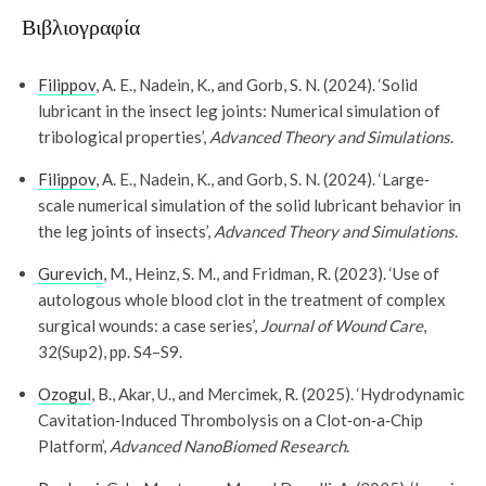
Βιβλιογραφία
Filippov
, A. E., Nadein, K., and Gorb, S. N. (2024). ‘Solid
lubricant in the insect leg joints: Numerical simulation of
tribological properties’,
Advanced Theory and Simulations
.
Filippov
, A. E., Nadein, K., and Gorb, S. N. (2024). ‘Large‐
scale numerical simulation of the solid lubricant behavior in
the leg joints of insects’,
Advanced Theory and Simulations
.
Gurevich
, M., Heinz, S. M., and Fridman, R. (2023). ‘Use of
autologous whole blood clot in the treatment of complex
surgical wounds: a case series’,
Journal of Wound Care
,
32(Sup2), pp. S4–S9.
Ozogul
, B., Akar, U., and Mercimek, R. (2025). ‘Hydrodynamic
Cavitation‐Induced Thrombolysis on a Clot‐on‐a‐Chip
Platform’,
Advanced NanoBiomed Research
.