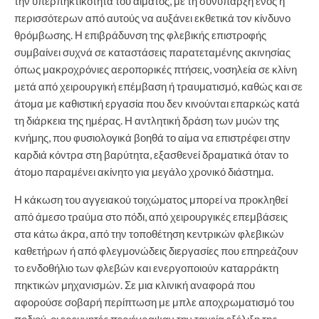
την υπερπηκτικότητα του αίματος, με τη συνύπαρξη ενός ή
περισσότερων από αυτούς να αυξάνει εκθετικά τον κίνδυνο
θρόμβωσης. Η επιβράδυνση της φλεβικής επιστροφής
συμβαίνει συχνά σε καταστάσεις παρατεταμένης ακινησίας
όπως μακροχρόνιες αεροπορικές πτήσεις, νοσηλεία σε κλίνη
μετά από χειρουργική επέμβαση ή τραυματισμό, καθώς και σε
άτομα με καθιστική εργασία που δεν κινούνται επαρκώς κατά
τη διάρκεια της ημέρας. Η αντλητική δράση των μυών της
κνήμης, που φυσιολογικά βοηθά το αίμα να επιστρέφει στην
καρδιά κόντρα στη βαρύτητα, εξασθενεί δραματικά όταν το
άτομο παραμένει ακίνητο για μεγάλο χρονικό διάστημα.
Η κάκωση του αγγειακού τοιχώματος μπορεί να προκληθεί
από άμεσο τραύμα στο πόδι, από χειρουργικές επεμβάσεις
στα κάτω άκρα, από την τοποθέτηση κεντρικών φλεβικών
καθετήρων ή από φλεγμονώδεις διεργασίες που επηρεάζουν
το ενδοθήλιο των φλεβών και ενεργοποιούν καταρράκτη
πηκτικών μηχανισμών. Σε μια κλινική αναφορά που
αφορούσε σοβαρή περίπτωση με μπλε αποχρωματισμό του