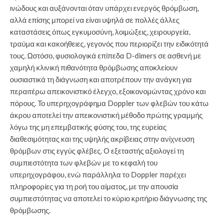
ινώδους και αυξάνονται όταν υπάρχει ενεργός θρόμβωση,
αλλά επίσης μπορεί να είναι υψηλά σε πολλές άλλες
καταστάσεις όπως εγκυμοσύνη, λοιμώξεις, χειρουργεία,
τραύμα και κακοήθειες, γεγονός που περιορίζει την ειδικότητά
τους. Ωστόσο, φυσιολογικά επίπεδα D-dimers σε ασθενή με
χαμηλή κλινική πιθανότητα θρόμβωσης αποκλείουν
ουσιαστικά τη διάγνωση και αποτρέπουν την ανάγκη για
περαιτέρω απεικονιστικό έλεγχο, εξοικονομώντας χρόνο και
πόρους. Το υπερηχογράφημα Doppler των φλεβών του κάτω
άκρου αποτελεί την απεικονιστική μέθοδο πρώτης γραμμής
λόγω της μη επεμβατικής φύσης του, της ευρείας
διαθεσιμότητας και της υψηλής ακρίβειας στην ανίχνευση
θρόμβων στις εγγύς φλέβες. Ο εξεταστής αξιολογεί τη
συμπιεστότητα των φλεβών με το κεφαλή του
υπερηχογράφου, ενώ παράλληλα το Doppler παρέχει
πληροφορίες για τη ροή του αίματος, με την απουσία
συμπιεστότητας να αποτελεί το κύριο κριτήριο διάγνωσης της
θρόμβωσης.