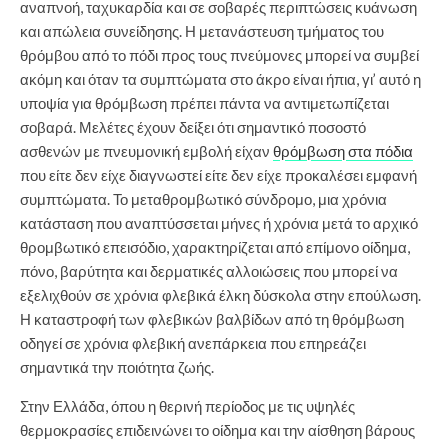
αναπνοή, ταχυκαρδία και σε σοβαρές περιπτώσεις κυάνωση
και απώλεια συνείδησης. Η μετανάστευση τμήματος του
θρόμβου από το πόδι προς τους πνεύμονες μπορεί να συμβεί
ακόμη και όταν τα συμπτώματα στο άκρο είναι ήπια, γι’ αυτό η
υποψία για θρόμβωση πρέπει πάντα να αντιμετωπίζεται
σοβαρά. Μελέτες έχουν δείξει ότι σημαντικό ποσοστό
ασθενών με πνευμονική εμβολή είχαν
θρόμβωση στα πόδια
που είτε δεν είχε διαγνωστεί είτε δεν είχε προκαλέσει εμφανή
συμπτώματα. Το μεταθρομβωτικό σύνδρομο, μια χρόνια
κατάσταση που αναπτύσσεται μήνες ή χρόνια μετά το αρχικό
θρομβωτικό επεισόδιο, χαρακτηρίζεται από επίμονο οίδημα,
πόνο, βαρύτητα και δερματικές αλλοιώσεις που μπορεί να
εξελιχθούν σε χρόνια φλεβικά έλκη δύσκολα στην επούλωση.
Η καταστροφή των φλεβικών βαλβίδων από τη θρόμβωση
οδηγεί σε χρόνια φλεβική ανεπάρκεια που επηρεάζει
σημαντικά την ποιότητα ζωής.
Στην Ελλάδα, όπου η θερινή περίοδος με τις υψηλές
θερμοκρασίες επιδεινώνει το οίδημα και την αίσθηση βάρους