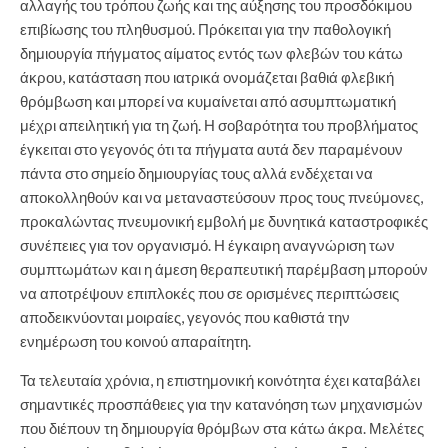
αλλαγής του τρόπου ζωής και της αύξησης του προσδόκιμου
επιβίωσης του πληθυσμού. Πρόκειται για την παθολογική
δημιουργία πήγματος αίματος εντός των φλεβών του κάτω
άκρου, κατάσταση που ιατρικά ονομάζεται βαθιά φλεβική
θρόμβωση και μπορεί να κυμαίνεται από ασυμπτωματική
μέχρι απειλητική για τη ζωή. Η σοβαρότητα του προβλήματος
έγκειται στο γεγονός ότι τα πήγματα αυτά δεν παραμένουν
πάντα στο σημείο δημιουργίας τους αλλά ενδέχεται να
αποκολληθούν και να μεταναστεύσουν προς τους πνεύμονες,
προκαλώντας πνευμονική εμβολή με δυνητικά καταστροφικές
συνέπειες για τον οργανισμό. Η έγκαιρη αναγνώριση των
συμπτωμάτων και η άμεση θεραπευτική παρέμβαση μπορούν
να αποτρέψουν επιπλοκές που σε ορισμένες περιπτώσεις
αποδεικνύονται μοιραίες, γεγονός που καθιστά την
ενημέρωση του κοινού απαραίτητη.
Τα τελευταία χρόνια, η επιστημονική κοινότητα έχει καταβάλει
σημαντικές προσπάθειες για την κατανόηση των μηχανισμών
που διέπουν τη δημιουργία θρόμβων στα κάτω άκρα. Μελέτες