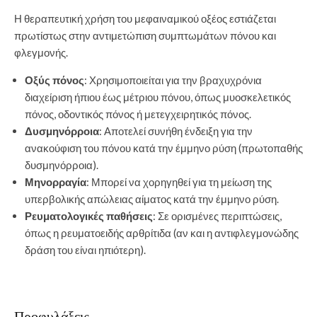
Η θεραπευτική χρήση του μεφαιναμικού οξέος εστιάζεται
πρωτίστως στην αντιμετώπιση συμπτωμάτων πόνου και
φλεγμονής.
Οξύς πόνος
: Χρησιμοποιείται για την βραχυχρόνια
διαχείριση ήπιου έως μέτριου πόνου, όπως μυοσκελετικός
πόνος, οδοντικός πόνος ή μετεγχειρητικός πόνος.
Δυσμηνόρροια
: Αποτελεί συνήθη ένδειξη για την
ανακούφιση του πόνου κατά την έμμηνο ρύση (πρωτοπαθής
δυσμηνόρροια).
Μηνορραγία
: Μπορεί να χορηγηθεί για τη μείωση της
υπερβολικής απώλειας αίματος κατά την έμμηνο ρύση.
Ρευματολογικές παθήσεις
: Σε ορισμένες περιπτώσεις,
όπως η ρευματοειδής αρθρίτιδα (αν και η αντιφλεγμονώδης
δράση του είναι ηπιότερη).
Προφυλάξεις