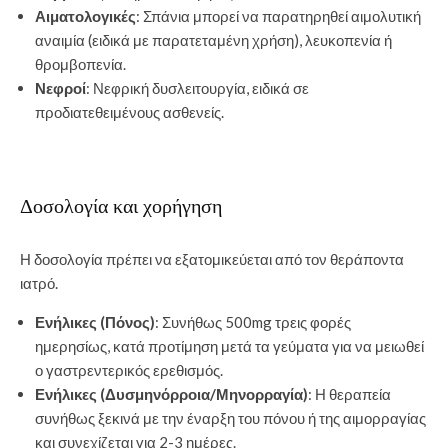
Αιματολογικές
: Σπάνια μπορεί να παρατηρηθεί αιμολυτική
αναιμία (ειδικά με παρατεταμένη χρήση), λευκοπενία ή
θρομβοπενία.
Νεφροί
: Νεφρική δυσλειτουργία, ειδικά σε
προδιατεθειμένους ασθενείς.
Δοσολογία και χορήγηση
Η δοσολογία πρέπει να εξατομικεύεται από τον θεράποντα
ιατρό.
Ενήλικες (Πόνος)
: Συνήθως 500mg τρεις φορές
ημερησίως, κατά προτίμηση μετά τα γεύματα για να μειωθεί
ο γαστρεντερικός ερεθισμός.
Ενήλικες (Δυσμηνόρροια/Μηνορραγία)
: Η θεραπεία
συνήθως ξεκινά με την έναρξη του πόνου ή της αιμορραγίας
και συνεχίζεται για 2-3 ημέρες.