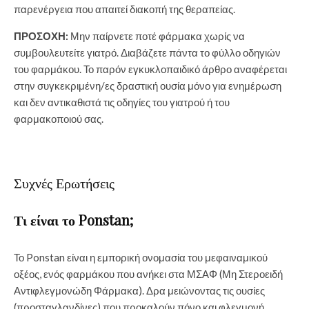
παρενέργεια που απαιτεί διακοπή της θεραπείας.
ΠΡΟΣΟΧΗ:
Μην παίρνετε ποτέ φάρμακα χωρίς να
συμβουλευτείτε γιατρό. Διαβάζετε πάντα το φύλλο οδηγιών
του φαρμάκου. Το παρόν εγκυκλοπαιδικό άρθρο αναφέρεται
στην συγκεκριμένη/ες δραστική ουσία μόνο για ενημέρωση
και δεν αντικαθιστά τις οδηγίες του γιατρού ή του
φαρμακοποιού σας.
Συχνές Ερωτήσεις
Τι είναι το Ponstan;
Το Ponstan είναι η εμπορική ονομασία του μεφαιναμικού
οξέος, ενός φαρμάκου που ανήκει στα ΜΣΑΦ (Μη Στεροειδή
Αντιφλεγμονώδη Φάρμακα). Δρα μειώνοντας τις ουσίες
(προσταγλανδίνες) που προκαλούν πόνο και φλεγμονή.