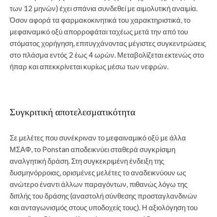
των 12 μηνών) έχει σπάνια συνδεθεί με αιμολυτική αναιμία.
Όσον αφορά τα φαρμακοκινητικά του χαρακτηριστικά, το
μεφαιναμικό οξύ απορροφάται ταχέως μετά την από του
στόματος χορήγηση, επιτυγχάνοντας μέγιστες συγκεντρώσεις
στο πλάσμα εντός 2 έως 4 ωρών. Μεταβολίζεται εκτενώς στο
ήπαρ και απεκκρίνεται κυρίως μέσω των νεφρών.
Συγκριτική αποτελεσματικότητα
Σε μελέτες που συνέκριναν το μεφαιναμικό οξύ με άλλα
ΜΣΑΦ, το Ponstan αποδεικνύει σταθερά συγκρίσιμη
αναλγητική δράση. Στη συγκεκριμένη ένδειξη της
δυσμηνόρροιας, ορισμένες μελέτες το αναδεικνύουν ως
ανώτερο έναντι άλλων παραγόντων, πιθανώς λόγω της
διπλής του δράσης (αναστολή σύνθεσης προσταγλανδινών
και ανταγωνισμός στους υποδοχείς τους). Η αξιολόγηση του