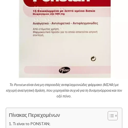
Το Ponstan είναι ένα μη στεροειδές αντιφλεγμονώδες φάρμακο (ΜΣΑΦ) με
ισχυρή αναλγητική δράση, που χορηγείται συχνά για τη δυσμηνόρροια και τον
οξύ πόνο.
Πίνακας Περιεχομένων
Τι είναι το PONSTAN;