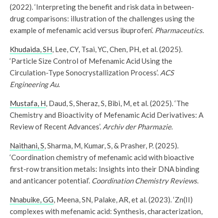
(2022). ‘Interpreting the benefit and risk data in between-
drug comparisons: illustration of the challenges using the
example of mefenamic acid versus ibuprofen’.
Pharmaceutics
.
Khudaida, SH
, Lee, CY, Tsai, YC, Chen, PH, et al. (2025).
‘Particle Size Control of Mefenamic Acid Using the
Circulation-Type Sonocrystallization Process’.
ACS
Engineering Au
.
Mustafa, H
, Daud, S, Sheraz, S, Bibi, M, et al. (2025). ‘The
Chemistry and Bioactivity of Mefenamic Acid Derivatives: A
Review of Recent Advances’.
Archiv der Pharmazie
.
Naithani, S
, Sharma, M, Kumar, S, & Prasher, P. (2025).
‘Coordination chemistry of mefenamic acid with bioactive
first-row transition metals: Insights into their DNA binding
and anticancer potential’.
Coordination Chemistry Reviews
.
Nnabuike, GG
, Meena, SN, Palake, AR, et al. (2023). ‘Zn(II)
complexes with mefenamic acid: Synthesis, characterization,