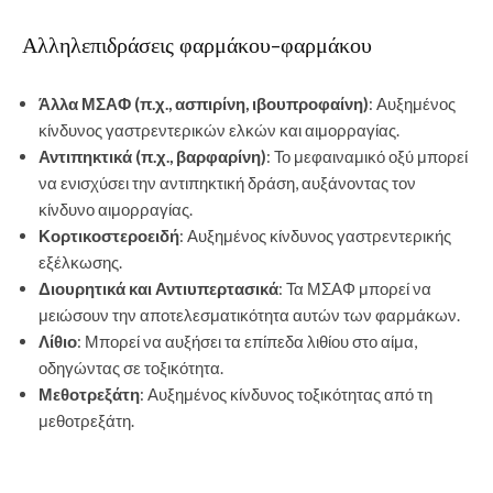
Αλληλεπιδράσεις φαρμάκου-φαρμάκου
Άλλα ΜΣΑΦ (π.χ., ασπιρίνη, ιβουπροφαίνη)
: Αυξημένος
κίνδυνος γαστρεντερικών ελκών και αιμορραγίας.
Αντιπηκτικά (π.χ., βαρφαρίνη)
: Το μεφαιναμικό οξύ μπορεί
να ενισχύσει την αντιπηκτική δράση, αυξάνοντας τον
κίνδυνο αιμορραγίας.
Κορτικοστεροειδή
: Αυξημένος κίνδυνος γαστρεντερικής
εξέλκωσης.
Διουρητικά και Αντιυπερτασικά
: Τα ΜΣΑΦ μπορεί να
μειώσουν την αποτελεσματικότητα αυτών των φαρμάκων.
Λίθιο
: Μπορεί να αυξήσει τα επίπεδα λιθίου στο αίμα,
οδηγώντας σε τοξικότητα.
Μεθοτρεξάτη
: Αυξημένος κίνδυνος τοξικότητας από τη
μεθοτρεξάτη.