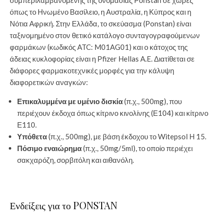
όπως το Ηνωμένο Βασίλειο, η Αυστραλία, η Κύπρος και η
Νότια Αφρική. Στην Ελλάδα, το σκεύασμα (Ponstan) είναι
ταξινομημένο στον θετικό κατάλογο συνταγογραφούμενων
φαρμάκων (κωδικός ATC: M01AG01) και ο κάτοχος της
άδειας κυκλοφορίας είναι η Pfizer Hellas A.E. Διατίθεται σε
διάφορες φαρμακοτεχνικές μορφές για την κάλυψη
διαφορετικών αναγκών:
Επικαλυμμένα με υμένιο δισκία
(π.χ., 500mg), που
περιέχουν έκδοχα όπως κίτρινο κινολίνης (Ε104) και κίτρινο
Ε110.
Υπόθετα
(π.χ., 500mg), με βάση έκδοχου το Witepsol H 15.
Πόσιμο εναιώρημα
(π.χ., 50mg/5ml), το οποίο περιέχει
σακχαρόζη, σορβιτόλη και αιθανόλη.
Ενδείξεις για το PONSTAN