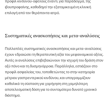
προφίλ κινδύνου-οφέλους έναντι, για παράδειγμα, της
ιβουπροφαίνης, καθοδηγεί την εξατομικευμένη κλινική
επιλογή από τον θεράποντα ιατρό.
Συστηματικές ανασκοπήσεις και μετα-αναλύσεις
Πολλαπλές συστηματικές ανασκοπήσεις και μετα-αναλύσεις
έχουν εδραιώσει τη θεραπευτική αξία του μεφαιναμικού οξέος.
Αυτές οι αναλύσεις επιβεβαιώνουν την ισχυρή του δράση στον
οξύ πόνο και τη δυσμηνόρροια. Παράλληλα, εστιάζουν στο
προφίλ ασφαλείας του, τοποθετώντας το στην κατηγορία
μέτριου γαστρεντερικού κινδύνου, και υπογραμμίζουν
καθολικά τη σύσταση για χορήγηση στη χαμηλότερη
αποτελεσματική δόση για το συντομότερο δυνατό χρονικό
διάστημα.