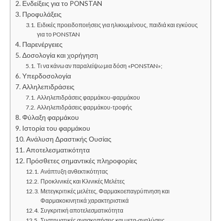
Ενδείξεις για το PONSTAN
Προφυλάξεις
Ειδικές προειδοποιήσεις για ηλικιωμένους, παιδιά και εγκύους
για το PONSTAN
Παρενέργειες
Δοσολογία και χορήγηση
Τι να κάνω αν παραλείψω μια δόση «PONSTAN»;
Υπερδοσολογία
Αλληλεπιδράσεις
Αλληλεπιδράσεις φαρμάκου-φαρμάκου
Αλληλεπιδράσεις φαρμάκου-τροφής
Φύλαξη φαρμάκου
Ιστορία του φαρμάκου
Ανάλυση Δραστικής Ουσίας
Αποτελεσματικότητα
Πρόσθετες σημαντικές πληροφορίες
Ανάπτυξη ανθεκτικότητας
Προκλινικές και Κλινικές Μελέτες
Μετεγκριτικές μελέτες, Φαρμακοεπαγρύπνηση και
Φαρμακοκινητικά χαρακτηριστικά
Συγκριτική αποτελεσματικότητα
Συστηματικές ανασκοπήσεις και μετα-αναλύσεις