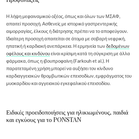
Η λήψη μεφαιναμικού οξέος, όπως και όλων των ΜΣΑΦ,
απαιτεί προσοχή. Ασθενείς με ιστορικό γαστρεντερικής
αιμορραγίας, έλκους ή διάτρησης πρέπει να το αποφεύγουν.
Ιδιαίτερη προσοχή απαιτείται σε άτομα με σοβαρή νεφρική,
ηπατική ή καρδιακή ανεπάρκεια. Η ερμηνεία των
δεδομένων
οφέλους και κινδύνου
είναι κρίσιμη κατά τη σύγκριση με άλλα
φάρμακα, όπως η ιβουπροφαίνη (Farkouh et al.). Η
παρατεταμένη χρήση μπορεί να αυξήσει τον κίνδυνο
καρδιαγγειακών θρομβωτικών επεισοδίων, εμφράγματος του
μυοκαρδίου και αγγειακού εγκεφαλικού επεισοδίου.
Ειδικές προειδοποιήσεις για ηλικιωμένους, παιδιά
και εγκύους για το PONSTAN