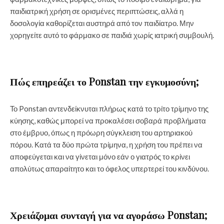
παιδιατρική χρήση σε ορισμένες περιπτώσεις, αλλά η
δοσολογία καθορίζεται αυστηρά από τον παιδίατρο. Μην
χορηγείτε αυτό το φάρμακο σε παιδιά χωρίς ιατρική συμβουλή.
Πώς επηρεάζει το Ponstan την εγκυμοσύνη;
Το Ponstan αντενδείκνυται πλήρως κατά το τρίτο τρίμηνο της
κύησης, καθώς μπορεί να προκαλέσει σοβαρά προβλήματα
στο έμβρυο, όπως η πρόωρη σύγκλειση του αρτηριακού
πόρου. Κατά τα δύο πρώτα τρίμηνα, η χρήση του πρέπει να
αποφεύγεται και να γίνεται μόνο εάν ο γιατρός το κρίνει
απολύτως απαραίτητο και το όφελος υπερτερεί του κινδύνου.
Χρειάζομαι συνταγή για να αγοράσω Ponstan;