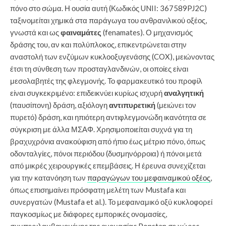
πόνο στο σώμα. Η ουσία αυτή (Κωδικός UNII: 367589PJ2C)
ταξινομείται χημικά στα παράγωγα του ανθρανιλικού οξέος,
γνωστά και ως
φαιναμάτες
(fenamates). Ο μηχανισμός
δράσης του, αν και πολύπλοκος, επικεντρώνεται στην
αναστολή των ενζύμων κυκλοοξυγενάσης (COX), μειώνοντας
έτσι τη σύνθεση των προσταγλανδινών, οι οποίες είναι
μεσολαβητές της φλεγμονής. Το φαρμακευτικό του προφίλ
είναι συγκεκριμένο: επιδεικνύει κυρίως ισχυρή
αναλγητική
(παυσίπονη) δράση, αξιόλογη
αντιπυρετική
(μειώνει τον
πυρετό) δράση, και ηπιότερη αντιφλεγμονώδη ικανότητα σε
σύγκριση με άλλα ΜΣΑΦ. Χρησιμοποιείται συχνά για τη
βραχυχρόνια ανακούφιση από ήπιο έως μέτριο πόνο, όπως
οδονταλγίες, πόνοι περιόδου (δυσμηνόρροια) ή πόνοι μετά
από μικρές χειρουργικές επεμβάσεις. Η έρευνα συνεχίζεται
για την κατανόηση των
παραγώγων του μεφαιναμικού οξέος
,
όπως επισημαίνει πρόσφατη μελέτη των Mustafa και
συνεργατών (Mustafa et al.). Το μεφαιναμικό οξύ κυκλοφορεί
παγκοσμίως με διάφορες εμπορικές ονομασίες,
συμπεριλαμβανομένης της ονομασίας Ponstan σε χώρες