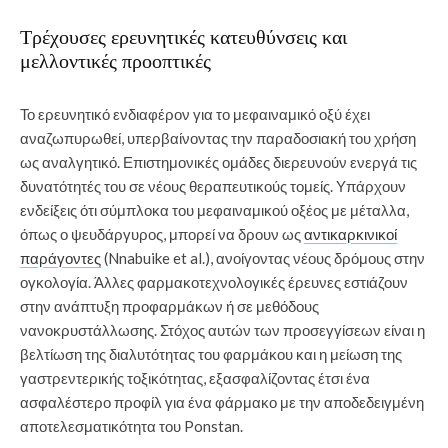
Τρέχουσες ερευνητικές κατευθύνσεις και
μελλοντικές προοπτικές
Το ερευνητικό ενδιαφέρον για το μεφαιναμικό οξύ έχει
αναζωπυρωθεί, υπερβαίνοντας την παραδοσιακή του χρήση
ως αναλγητικό. Επιστημονικές ομάδες διερευνούν ενεργά τις
δυνατότητές του σε νέους θεραπευτικούς τομείς. Υπάρχουν
ενδείξεις ότι σύμπλοκα του μεφαιναμικού οξέος με μέταλλα,
όπως ο ψευδάργυρος, μπορεί να δρουν ως
αντικαρκινικοί
παράγοντες
(Nnabuike et al.), ανοίγοντας νέους δρόμους στην
ογκολογία. Άλλες φαρμακοτεχνολογικές έρευνες εστιάζουν
στην ανάπτυξη προφαρμάκων ή σε μεθόδους
νανοκρυστάλλωσης. Στόχος αυτών των προσεγγίσεων είναι η
βελτίωση της διαλυτότητας του φαρμάκου και η μείωση της
γαστρεντερικής τοξικότητας, εξασφαλίζοντας έτσι ένα
ασφαλέστερο προφίλ για ένα φάρμακο με την αποδεδειγμένη
αποτελεσματικότητα του Ponstan.