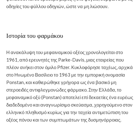
οδηγίες του φύλλου οδηγιών, ώστε να μη λιώσουν.
Ιστορία του φαρμάκου
Η ανακάλυψη του μεφαιναμικού οξέος χρονολογείται στο
1961, από ερευνητές της Parke-Davis, μιας εταιρείας που
πλέον ανήκει στον όμιλο Pfizer. Κυκλοφόρησε ταχέως, αρχικά
στο Ηνωμένο Βασίλειο το 1963 με την εμπορική ονομασία
Ponstan, και καθιερώθηκε γρήγορα ως ένα βασικό μη
στεροειδές αντιφλεγμονώδες φάρμακο. Στην Ελλάδα, το
μεφαιναμικό οξύ (Ponstan) αποτελεί επί δεκαετίες ένα ευρέως
διαδεδομένο και αναγνωρίσιμο σκεύασμα, χορηγούμενο στον
ελληνικό πληθυσμό κυρίως για την ταχεία αντιμετώπιση του
οξέος πόνου και των συμπτωμάτων της δυσμηνόρροιας.