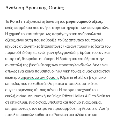
Ανάλυση Δραστικής Ουσίας
Το
Ponstan
αξιοποιεί τη δύναμη του
μεφαιναμικού οξέος
,
ενός φαρμάκου που ανήκει στην κατηγορία των φαιναματών.
Η χημική του ταυτότητα, ως παράγωγο του ανθρανιλικού
οξέος, είναι αυτή που καθορίζει το θεραπευτικό του προφίλ:
ισχυρές αναλγητικές (παυσίπονες) και αντιπυρετικές (κατά του
πυρετού) ιδιότητες, ενώ η αντιφλεγμονώδης δράση του, αν και
υπαρκτή, θεωρείται ηπιότερη. Η δράση του εστιάζεται στην
αναστολή της βιοσύνθεσης των προσταγλανδινών. Δεν είναι
απλώς ένα κοινό παυσίπονο· η κλινική του αξία βασίζεται στον
ιδιαίτερο
μηχανισμό αντίδρασης
(Oparin et al.) σε βιοχημικό
επίπεδο, που το καθιστά εξαιρετικά αποτελεσματικό σε
συγκεκριμένους τύπους πόνου. Η φαρμακοτεχνική του
ευελιξία είναι σημαντική, καθώς η Pfizer Hellas A.E. το διαθέτει
σε επικαλυμμένα δισκία, υπόθετα και πόσιμο εναιώρημα,
επιτρέποντας στον ιατρό να προσαρμόσει τη θεραπεία. Αυτή η
ποικιλία μορφών καθιστά το Ponstan μια αξιόπιστη και