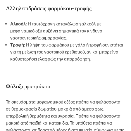
Αλληλεπιδράσεις φαρμάκου-τροφής
Αλκοόλ
: Η ταυτόχρονη κατανάλωση αλκοόλ με
μεφαιναμικό οξύ αυξάνει σημαντικά τον κίνδυνο
γαστρεντερικής αιμορραγίας.
Τροφή
: Η λήψη του φαρμάκου με γάλα ή τροφή συνιστάται
για τη μείωση του γαστρικού ερεθισμού, αν και μπορεί να
καθυστερήσει ελαφρώς την απορρόφηση.
Φύλαξη φαρμάκου
Τα σκευάσματα μεφαιναμικού οξέος πρέπει να φυλάσσονται
σε θερμοκρασία δωματίου, μακριά από άμεσο φως,
υπερβολική θερμότητα και υγρασία. Πρέπει να φυλάσσονται
μακριά από παιδιά και κατοικίδια. Τα υπόθετα πρέπει να
φυλάσσονται σε δροσερό μέρος ή στο ψυγείο, σύμφωνα με τις