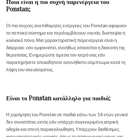
Ποια είναι η πιο συχνή παρενέργεια του
Ponstan;
Οι πιο συχνές ανεπιθύμητες ενέργειες του Ponstan αφορούν
το πεπτικό σύστημα και περιλαμβάνουν ναυτία, δυσπεψία ή
κοιλιακό πόνο. Μια χαρακτηριστική παρενέργεια είναι η
διάρροια· εάν εμφανιστεί, συνήθως απαιτείται η διακοπή της
θεραπείας. Ενημερώστε άμεσα τον ιατρό σας εάν
παρατηρήσετε οποιοδήποτε ασυνήθιστο σύμπτωμα κατά τη
λήψη του σκευάσματος.
Είναι το Ponstan κατάλληλο για παιδιά;
Η χορήγηση του Ponstan σε παιδιά κάτω των 14 ετών γενικά
δεν συνιστάται, εκτός εάν υπάρχει συγκεκριμένη ιατρική
οδηγία και στενή παρακολούθηση. Υπάρχουν διαθέσιμες
φαρμακοτεχνικές μορφές, όπως το πόσιμο εναιώρημα, για