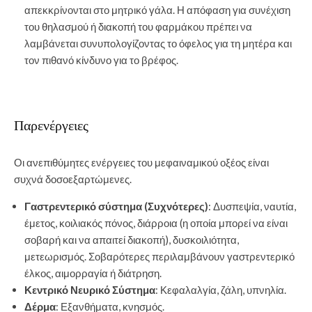
απεκκρίνονται στο μητρικό γάλα. Η απόφαση για συνέχιση
του θηλασμού ή διακοπή του φαρμάκου πρέπει να
λαμβάνεται συνυπολογίζοντας το όφελος για τη μητέρα και
τον πιθανό κίνδυνο για το βρέφος.
Παρενέργειες
Οι ανεπιθύμητες ενέργειες του μεφαιναμικού οξέος είναι
συχνά δοσοεξαρτώμενες.
Γαστρεντερικό σύστημα (Συχνότερες)
: Δυσπεψία, ναυτία,
έμετος, κοιλιακός πόνος, διάρροια (η οποία μπορεί να είναι
σοβαρή και να απαιτεί διακοπή), δυσκοιλιότητα,
μετεωρισμός. Σοβαρότερες περιλαμβάνουν γαστρεντερικό
έλκος, αιμορραγία ή διάτρηση.
Κεντρικό Νευρικό Σύστημα
: Κεφαλαλγία, ζάλη, υπνηλία.
Δέρμα
: Εξανθήματα, κνησμός.