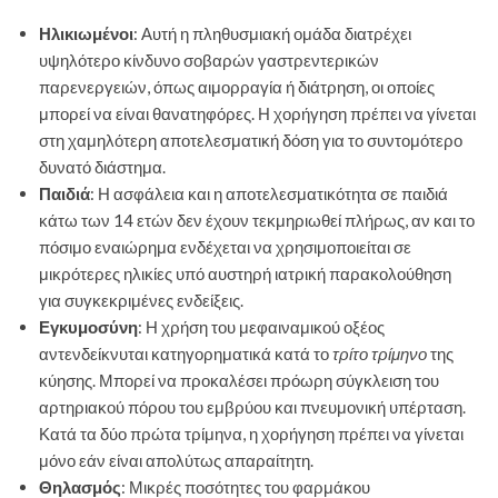
Ηλικιωμένοι
: Αυτή η πληθυσμιακή ομάδα διατρέχει
υψηλότερο κίνδυνο σοβαρών γαστρεντερικών
παρενεργειών, όπως αιμορραγία ή διάτρηση, οι οποίες
μπορεί να είναι θανατηφόρες. Η χορήγηση πρέπει να γίνεται
στη χαμηλότερη αποτελεσματική δόση για το συντομότερο
δυνατό διάστημα.
Παιδιά
: Η ασφάλεια και η αποτελεσματικότητα σε παιδιά
κάτω των 14 ετών δεν έχουν τεκμηριωθεί πλήρως, αν και το
πόσιμο εναιώρημα ενδέχεται να χρησιμοποιείται σε
μικρότερες ηλικίες υπό αυστηρή ιατρική παρακολούθηση
για συγκεκριμένες ενδείξεις.
Εγκυμοσύνη
: Η χρήση του μεφαιναμικού οξέος
αντενδείκνυται κατηγορηματικά κατά το
τρίτο τρίμηνο
της
κύησης. Μπορεί να προκαλέσει πρόωρη σύγκλειση του
αρτηριακού πόρου του εμβρύου και πνευμονική υπέρταση.
Κατά τα δύο πρώτα τρίμηνα, η χορήγηση πρέπει να γίνεται
μόνο εάν είναι απολύτως απαραίτητη.
Θηλασμός
: Μικρές ποσότητες του φαρμάκου