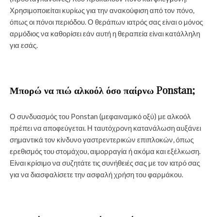
Χρησιμοποιείται κυρίως για την ανακούφιση από τον πόνο,
όπως οι πόνοι περιόδου. Ο θεράπων ιατρός σας είναι ο μόνος
αρμόδιος να καθορίσει εάν αυτή η θεραπεία είναι κατάλληλη
για εσάς.
Μπορώ να πιώ αλκοόλ όσο παίρνω Ponstan;
Ο συνδυασμός του Ponstan (μεφαιναμικό οξύ) με αλκοόλ
πρέπει να αποφεύγεται. Η ταυτόχρονη κατανάλωση αυξάνει
σημαντικά τον κίνδυνο γαστρεντερικών επιπλοκών, όπως
ερεθισμός του στομάχου, αιμορραγία ή ακόμα και εξέλκωση.
Είναι κρίσιμο να συζητάτε τις συνήθειές σας με τον ιατρό σας
για να διασφαλίσετε την ασφαλή χρήση του φαρμάκου.