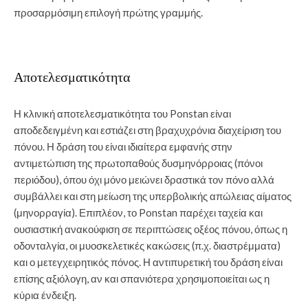
προσαρμόσιμη επιλογή πρώτης γραμμής.
Αποτελεσματικότητα
Η κλινική αποτελεσματικότητα του Ponstan είναι
αποδεδειγμένη και εστιάζει στη βραχυχρόνια διαχείριση του
πόνου. Η δράση του είναι ιδιαίτερα εμφανής στην
αντιμετώπιση της πρωτοπαθούς δυσμηνόρροιας (πόνοι
περιόδου), όπου όχι μόνο μειώνει δραστικά τον πόνο αλλά
συμβάλλει και στη μείωση της υπερβολικής απώλειας αίματος
(μηνορραγία). Επιπλέον, το Ponstan παρέχει ταχεία και
ουσιαστική ανακούφιση σε περιπτώσεις οξέος πόνου, όπως η
οδονταλγία, οι μυοσκελετικές κακώσεις (π.χ. διαστρέμματα)
και ο μετεγχειρητικός πόνος. Η αντιπυρετική του δράση είναι
επίσης αξιόλογη, αν και σπανιότερα χρησιμοποιείται ως η
κύρια ένδειξη.