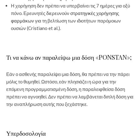
Η χορήγηση δεν πρέπει να υπερβαίνει τις 7 ημέρες για οξύ
πόνο. Ερευνητές διερευνούν
στρατηγικές χορήγησης
φαρμάκων
για τη βελτίωση των ιδιοτήτων παρόμοιων
ουσιών (Cristiano et al.).
Τι να κάνω αν παραλείψω μια δόση «PONSTAN»;
Εάν ο ασθενής παραλείψει μια δόση, θα πρέπει να την πάρει
μόλις το θυμηθεί. Ωστόσο, εάν πλησιάζει η ώρα για την
επόμενη προγραμματισμένη δόση, η παραλειφθείσα δόση
πρέπει να αγνοηθεί. Δεν πρέπει να λαμβάνεται διπλή δόση για
την αναπλήρωση αυτής που ξεχάστηκε.
Υπερδοσολογία