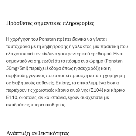
Πρόσθετες σημαντικές πληροφορίες
Η χορήγηση του Ponstan πρέπει ιδανικά να γίνεται
ταυτόχρονα με τη λήψη τροφής ή γάλακτος, μια πρακτική που
ελαχιστοποιεί τον κίνδυνο γαστρεντερικού ερεθισμού. Είναι
σημαντικό να σημειωθεί ότι το πόσιμο εναιώρημα (Ponstan
50mg/5ml) περιέχει έκδοχα όπως η σακχαρόζη και η
σορβιτόλη, γεγονός που απαιτεί προσοχή κατά τη χορήγηση
σε διαβητικούς ασθενείς. Επίσης, τα επικαλυμμένα δισκία
περιέχουν τις χρωστικές κίτρινο κινολίνης (Ε104) και κίτρινο
Ε110, οι οποίες, αν και σπάνια, έχουν συσχετιστεί με
αντιδράσεις υπερευαισθησίας.
Ανάπτυξη ανθεκτικότητας