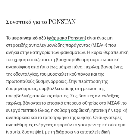
Συνοπτικά για το PONSTAN
Το
μεφαιναμικό οξύ
(
φάρμακο Ponstan
) είναι ένας μη
στεροειδής αντιφλεγμονώδης παράγοντας (ΜΣΑΦ) που
ανήκει στην κατηγορία των φαιναματών. Η κύρια θεραπευτική
του χρήση εστιάζεται στη βραχυπρόθεσμη συμπτωματική
ανακούφιση από ήπιο έως μέτριο πόνο, περιλαμβανομένης
της οδονταλγίας, του μυοσκελετικού πόνου και της
πρωτοπαθούς δυσμηνόρροιας. Στην περίπτωση της
δυσμηνόρροιας, συμβάλλει επίσης στη μείωση της
υπερβολικής απώλειας αίματος. Στις βασικές αντενδείξεις
περιλαμβάνονται το ιστορικό υπερευαισθησίας στα ΜΣΑΦ, το
ενεργό πεπτικό έλκος, η σοβαρή καρδιακή, ηπατική ή νεφρική
ανεπάρκεια και το τρίτο τρίμηνο της κύησης. Οι συχνότερες
ανεπιθύμητες ενέργειες αφορούν το γαστρεντερικό σύστημα
(ναυτία, δυσπεψία), με τη διάρροια να αποτελεί ειδική