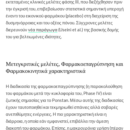
εκτεταμένες κλινικές μελέτες φάσης ΙΙΙ, που διεξήχθησαν πριν
την έγκρισή του, επιβεβαίωσαν στατιστικά σημαντική υπεροχή
έναντι του εικονικού φαρμάκου (placebo) στη διαχείριση της
δυσμηνόρροιας και του οξέος πόνου. Σύγχρονες μελέτες
διερευνούν
νέα παράγωγα
(Useini et al.) της βασικής δομής
του για βελτιωμένες ιδιότητες.
Μετεγκριτικές μελέτες, Φαρμακοεπαγρύπνηση και
Φαρμακοκινητικά χαρακτηριστικά
Η διαδικασία της φαρμακοεπαγρύπνησης (η παρακολούθηση
του φαρμάκου μετά την κυκλοφορία του, Phase IV) είναι
ζωτικής σημασίας για το Ponstan. Μέσω αυτής της διαδικασίας
έχουν ταυτοποιηθεί και τεκμηριωθεί σπάνιες αλλά σοβαρές
ανεπιθύμητες ενέργειες. Η πιο χαρακτηριστική είναι η
διάρροια, η οποία εάν εμφανιστεί, επιβάλλει την άμεση
διακοπή του φαρμάκου. Επίσης, η μακροχρόνια χρήση (πέραν