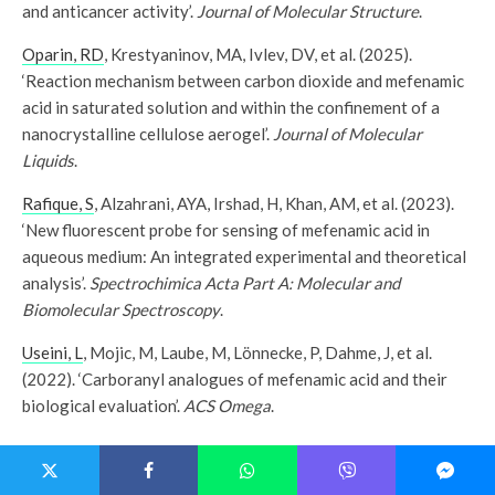
and anticancer activity’.
Journal of Molecular Structure
.
Oparin, RD
, Krestyaninov, MA, Ivlev, DV, et al. (2025).
‘Reaction mechanism between carbon dioxide and mefenamic
acid in saturated solution and within the confinement of a
nanocrystalline cellulose aerogel’.
Journal of Molecular
Liquids
.
Rafique, S
, Alzahrani, AYA, Irshad, H, Khan, AM, et al. (2023).
‘New fluorescent probe for sensing of mefenamic acid in
aqueous medium: An integrated experimental and theoretical
analysis’.
Spectrochimica Acta Part A: Molecular and
Biomolecular Spectroscopy
.
Useini, L
, Mojic, M, Laube, M, Lönnecke, P, Dahme, J, et al.
(2022). ‘Carboranyl analogues of mefenamic acid and their
biological evaluation’.
ACS Omega
.