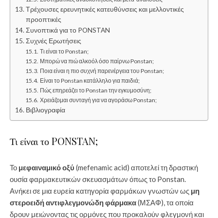
Τρέχουσες ερευνητικές κατευθύνσεις και μελλοντικές
προοπτικές
Συνοπτικά για το PONSTAN
Συχνές Ερωτήσεις
Τι είναι το Ponstan;
Μπορώ να πιώ αλκοόλ όσο παίρνω Ponstan;
Ποια είναι η πιο συχνή παρενέργεια του Ponstan;
Είναι το Ponstan κατάλληλο για παιδιά;
Πώς επηρεάζει το Ponstan την εγκυμοσύνη;
Χρειάζομαι συνταγή για να αγοράσω Ponstan;
Βιβλιογραφία
Τι είναι το PONSTAN;
Το
μεφαιναμικό οξύ
(mefenamic acid) αποτελεί τη δραστική
ουσία φαρμακευτικών σκευασμάτων όπως το Ponstan.
Ανήκει σε μια ευρεία κατηγορία φαρμάκων γνωστών ως
μη
στεροειδή αντιφλεγμονώδη φάρμακα
(ΜΣΑΦ), τα οποία
δρουν μειώνοντας τις ορμόνες που προκαλούν φλεγμονή και