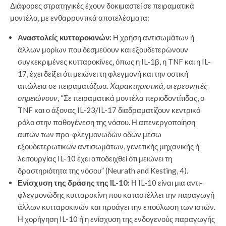
Διάφορες στρατηγικές έχουν δοκιμαστεί σε πειραματικά
μοντέλα, με ενθαρρυντικά αποτελέσματα:
Αναστολείς κυτταροκινών:
Η χρήση αντισωμάτων ή
άλλων μορίων που δεσμεύουν και εξουδετερώνουν
συγκεκριμένες κυτταροκίνες, όπως η IL-1β, η TNF και η IL-
17, έχει δείξει ότι μειώνει τη φλεγμονή και την οστική
απώλεια σε πειραματόζωα.
Χαρακτηριστικά, οι ερευνητές
σημειώνουν
, “Σε πειραματικά μοντέλα περιοδοντίτιδας, ο
TNF και ο άξονας IL-23/IL-17 διαδραματίζουν κεντρικό
ρόλο στην παθογένεση της νόσου. Η απενεργοποίηση
αυτών των προ-φλεγμονωδών οδών μέσω
εξουδετερωτικών αντισωμάτων, γενετικής μηχανικής ή
λειτουργίας IL-10 έχει αποδειχθεί ότι μειώνει τη
δραστηριότητα της νόσου” (Neurath and Kesting, 4).
Ενίσχυση της δράσης της IL-10:
Η IL-10 είναι μια αντι-
φλεγμονώδης κυτταροκίνη που καταστέλλει την παραγωγή
άλλων κυτταροκινών και προάγει την επούλωση των ιστών.
Η χορήγηση IL-10 ή η ενίσχυση της ενδογενούς παραγωγής