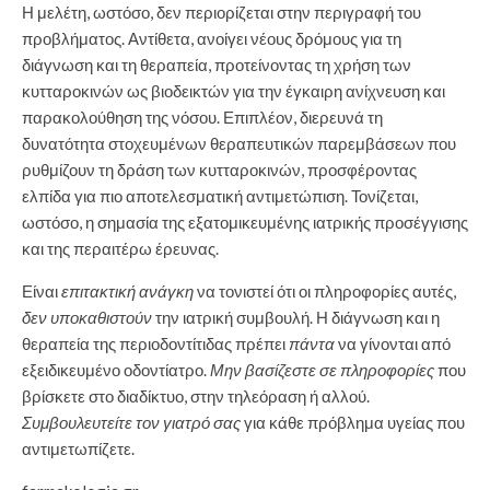
Η μελέτη, ωστόσο, δεν περιορίζεται στην περιγραφή του
προβλήματος. Αντίθετα, ανοίγει νέους δρόμους για τη
διάγνωση και τη θεραπεία, προτείνοντας τη χρήση των
κυτταροκινών ως βιοδεικτών για την έγκαιρη ανίχνευση και
παρακολούθηση της νόσου. Επιπλέον, διερευνά τη
δυνατότητα στοχευμένων θεραπευτικών παρεμβάσεων που
ρυθμίζουν τη δράση των κυτταροκινών, προσφέροντας
ελπίδα για πιο αποτελεσματική αντιμετώπιση. Τονίζεται,
ωστόσο, η σημασία της εξατομικευμένης ιατρικής προσέγγισης
και της περαιτέρω έρευνας.
Είναι
επιτακτική ανάγκη
να τονιστεί ότι οι πληροφορίες αυτές,
δεν υποκαθιστούν
την ιατρική συμβουλή. Η διάγνωση και η
θεραπεία της περιοδοντίτιδας πρέπει
πάντα
να γίνονται από
εξειδικευμένο οδοντίατρο.
Μην βασίζεστε σε πληροφορίες
που
βρίσκετε στο διαδίκτυο, στην τηλεόραση ή αλλού.
Συμβουλευτείτε τον γιατρό σας
για κάθε πρόβλημα υγείας που
αντιμετωπίζετε.