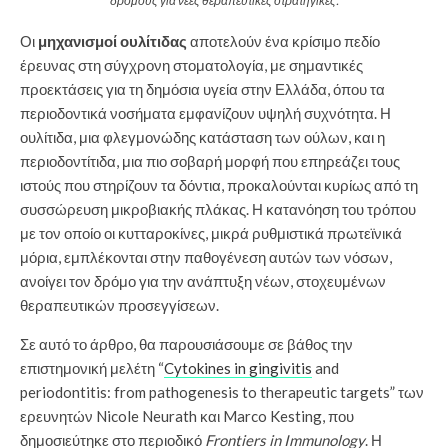
δρόμους για νέες θεραπευτικές στρατηγικές.
Οι
μηχανισμοί ουλίτιδας
αποτελούν ένα κρίσιμο πεδίο
έρευνας στη σύγχρονη στοματολογία, με σημαντικές
προεκτάσεις για τη δημόσια υγεία στην Ελλάδα, όπου τα
περιοδοντικά νοσήματα εμφανίζουν υψηλή συχνότητα. Η
ουλίτιδα, μια φλεγμονώδης κατάσταση των ούλων, και η
περιοδοντίτιδα, μια πιο σοβαρή μορφή που επηρεάζει τους
ιστούς που στηρίζουν τα δόντια, προκαλούνται κυρίως από τη
συσσώρευση μικροβιακής πλάκας. Η κατανόηση του τρόπου
με τον οποίο οι κυτταροκίνες, μικρά ρυθμιστικά πρωτεϊνικά
μόρια, εμπλέκονται στην παθογένεση αυτών των νόσων,
ανοίγει τον δρόμο για την ανάπτυξη νέων, στοχευμένων
θεραπευτικών προσεγγίσεων.
Σε αυτό το άρθρο, θα παρουσιάσουμε σε βάθος την
επιστημονική μελέτη “
Cytokines in gingivitis
and
periodontitis: from pathogenesis to therapeutic targets” των
ερευνητών Nicole Neurath και Marco Kesting, που
δημοσιεύτηκε στο περιοδικό
Frontiers in Immunology
. Η