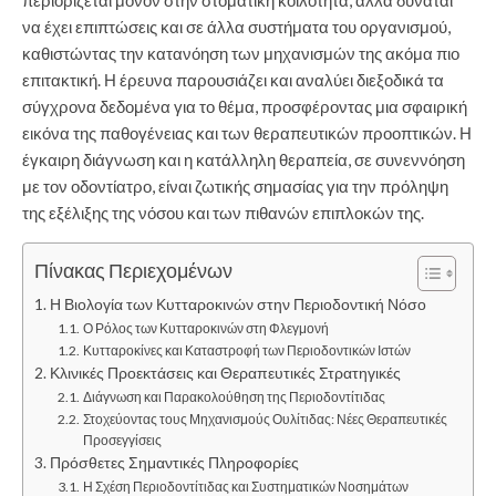
περιορίζεται μόνον στην στοματική κοιλότητα, αλλά δύναται
να έχει επιπτώσεις και σε άλλα συστήματα του οργανισμού,
καθιστώντας την κατανόηση των μηχανισμών της ακόμα πιο
επιτακτική. Η έρευνα παρουσιάζει και αναλύει διεξοδικά τα
σύγχρονα δεδομένα για το θέμα, προσφέροντας μια σφαιρική
εικόνα της παθογένειας και των θεραπευτικών προοπτικών. Η
έγκαιρη διάγνωση και η κατάλληλη θεραπεία, σε συνεννόηση
με τον οδοντίατρο, είναι ζωτικής σημασίας για την πρόληψη
της εξέλιξης της νόσου και των πιθανών επιπλοκών της.
Πίνακας Περιεχομένων
Η Βιολογία των Κυτταροκινών στην Περιοδοντική Νόσο
Ο Ρόλος των Κυτταροκινών στη Φλεγμονή
Κυτταροκίνες και Καταστροφή των Περιοδοντικών Ιστών
Κλινικές Προεκτάσεις και Θεραπευτικές Στρατηγικές
Διάγνωση και Παρακολούθηση της Περιοδοντίτιδας
Στοχεύοντας τους Μηχανισμούς Ουλίτιδας: Νέες Θεραπευτικές
Προσεγγίσεις
Πρόσθετες Σημαντικές Πληροφορίες
Η Σχέση Περιοδοντίτιδας και Συστηματικών Νοσημάτων