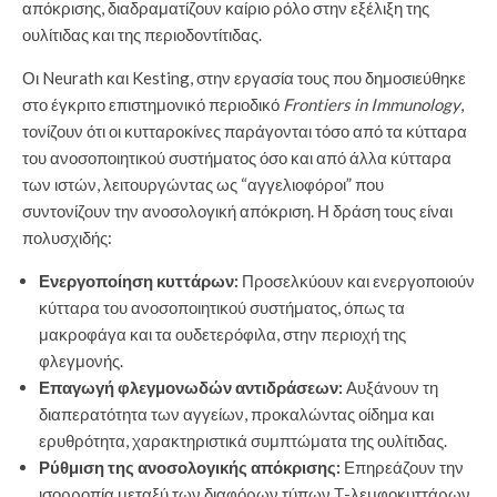
απόκρισης, διαδραματίζουν καίριο ρόλο στην εξέλιξη της
ουλίτιδας και της περιοδοντίτιδας.
Οι Neurath και Kesting, στην εργασία τους που δημοσιεύθηκε
στο έγκριτο επιστημονικό περιοδικό
Frontiers in Immunology
,
τονίζουν ότι οι κυτταροκίνες παράγονται τόσο από τα κύτταρα
του ανοσοποιητικού συστήματος όσο και από άλλα κύτταρα
των ιστών, λειτουργώντας ως “αγγελιοφόροι” που
συντονίζουν την ανοσολογική απόκριση. Η δράση τους είναι
πολυσχιδής:
Ενεργοποίηση κυττάρων:
Προσελκύουν και ενεργοποιούν
κύτταρα του ανοσοποιητικού συστήματος, όπως τα
μακροφάγα και τα ουδετερόφιλα, στην περιοχή της
φλεγμονής.
Επαγωγή φλεγμονωδών αντιδράσεων:
Αυξάνουν τη
διαπερατότητα των αγγείων, προκαλώντας οίδημα και
ερυθρότητα, χαρακτηριστικά συμπτώματα της ουλίτιδας.
Ρύθμιση της ανοσολογικής απόκρισης:
Επηρεάζουν την
ισορροπία μεταξύ των διαφόρων τύπων Τ-λεμφοκυττάρων,