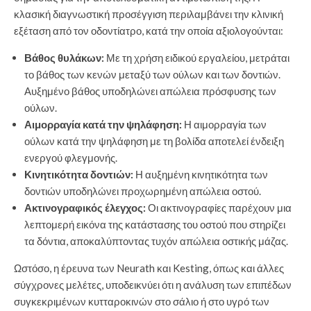
κλασική διαγνωστική προσέγγιση περιλαμβάνει την κλινική
εξέταση από τον οδοντίατρο, κατά την οποία αξιολογούνται:
Βάθος θυλάκων:
Με τη χρήση ειδικού εργαλείου, μετράται
το βάθος των κενών μεταξύ των ούλων και των δοντιών.
Αυξημένο βάθος υποδηλώνει απώλεια πρόσφυσης των
ούλων.
Αιμορραγία κατά την ψηλάφηση:
Η αιμορραγία των
ούλων κατά την ψηλάφηση με τη βολίδα αποτελεί ένδειξη
ενεργού φλεγμονής.
Κινητικότητα δοντιών:
Η αυξημένη κινητικότητα των
δοντιών υποδηλώνει προχωρημένη απώλεια οστού.
Ακτινογραφικός έλεγχος:
Οι ακτινογραφίες παρέχουν μια
λεπτομερή εικόνα της κατάστασης του οστού που στηρίζει
τα δόντια, αποκαλύπτοντας τυχόν απώλεια οστικής μάζας.
Ωστόσο, η έρευνα των Neurath και Kesting, όπως και άλλες
σύγχρονες μελέτες, υποδεικνύει ότι η ανάλυση των επιπέδων
συγκεκριμένων κυτταροκινών στο σάλιο ή στο υγρό των