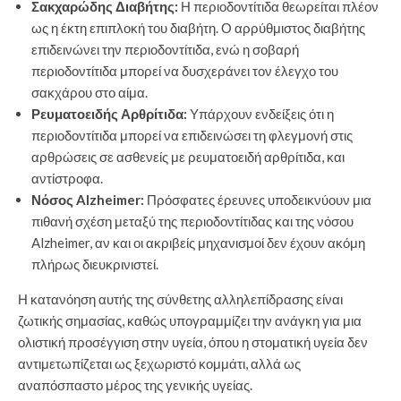
Σακχαρώδης Διαβήτης:
Η περιοδοντίτιδα θεωρείται πλέον
ως η έκτη επιπλοκή του διαβήτη. Ο αρρύθμιστος διαβήτης
επιδεινώνει την περιοδοντίτιδα, ενώ η σοβαρή
περιοδοντίτιδα μπορεί να δυσχεράνει τον έλεγχο του
σακχάρου στο αίμα.
Ρευματοειδής Αρθρίτιδα:
Υπάρχουν ενδείξεις ότι η
περιοδοντίτιδα μπορεί να επιδεινώσει τη φλεγμονή στις
αρθρώσεις σε ασθενείς με ρευματοειδή αρθρίτιδα, και
αντίστροφα.
Νόσος Alzheimer:
Πρόσφατες έρευνες υποδεικνύουν μια
πιθανή σχέση μεταξύ της περιοδοντίτιδας και της νόσου
Alzheimer, αν και οι ακριβείς μηχανισμοί δεν έχουν ακόμη
πλήρως διευκρινιστεί.
Η κατανόηση αυτής της σύνθετης αλληλεπίδρασης είναι
ζωτικής σημασίας, καθώς υπογραμμίζει την ανάγκη για μια
ολιστική προσέγγιση στην υγεία, όπου η στοματική υγεία δεν
αντιμετωπίζεται ως ξεχωριστό κομμάτι, αλλά ως
αναπόσπαστο μέρος της γενικής υγείας.