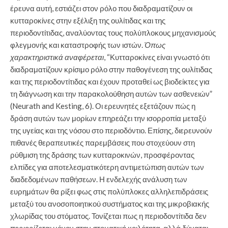
έρευνα αυτή, εστιάζει στον ρόλο που διαδραματίζουν οι
κυτταροκίνες στην εξέλιξη της ουλίτιδας και της
περιοδοντίτιδας, αναλύοντας τους πολύπλοκους μηχανισμούς
φλεγμονής και καταστροφής των ιστών.
Όπως
χαρακτηριστικά αναφέρεται
, “Κυτταροκίνες είναι γνωστό ότι
διαδραματίζουν κρίσιμο ρόλο στην παθογένεση της ουλίτιδας
και της περιοδοντίτιδας και έχουν προταθεί ως βιοδείκτες για
τη διάγνωση και την παρακολούθηση αυτών των ασθενειών”
(Neurath and Kesting, 6). Οι ερευνητές εξετάζουν πώς η
δράση αυτών των μορίων επηρεάζει την ισορροπία μεταξύ
της υγείας και της νόσου στο περιοδόντιο. Επίσης, διερευνούν
πιθανές θεραπευτικές παρεμβάσεις που στοχεύουν στη
ρύθμιση της δράσης των κυτταροκινών, προσφέροντας
ελπίδες για αποτελεσματικότερη αντιμετώπιση αυτών των
διαδεδομένων παθήσεων. Η ενδελεχής ανάλυση των
ευρημάτων θα ρίξει φως στις πολύπλοκες αλληλεπιδράσεις
μεταξύ του ανοσοποιητικού συστήματος και της μικροβιακής
χλωρίδας του στόματος. Τονίζεται πως η περιοδοντίτιδα δεν