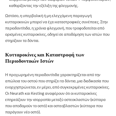
καθορίζοντας την εξέλιξη της φλεγμονής.
Ωστόσο, η υπερβολική ή μη ελεγχόμενη παραγωγή
κυτταροκινών μπορεί να έχει καταστροφικές συνέπειες. Στην
περιοδοντίτιδα, η χρόνια φλεγμονή, που τροφοδοτείται από
ορισμένες κυτταροκίνες, οδηγεί σε αποδόμηση των ιστών που
στηρίζουν τα δόντια.
Κυτταροκίνες και Καταστροφή των
Περιοδοντικών Ιστών
Η προχωρημένη περιοδοντίτιδα χαρακτηρίζεται από την
απώλεια του οστού που στηρίζει τα δόντια, μια διαδικασία που
ενορχηστρώνεται, εν μέρει, από συγκεκριμένες κυτταροκίνες.
Οι Neurath και Kesting αναφέρουν ότι οι κυτταροκίνες
επηρεάζουν την ισορροπία μεταξύ οστεοκλαστών (κύτταρα
που αποδομούν το οστό) και οστεοβλαστών (κύτταρα που
παράγουν νέο οστό).