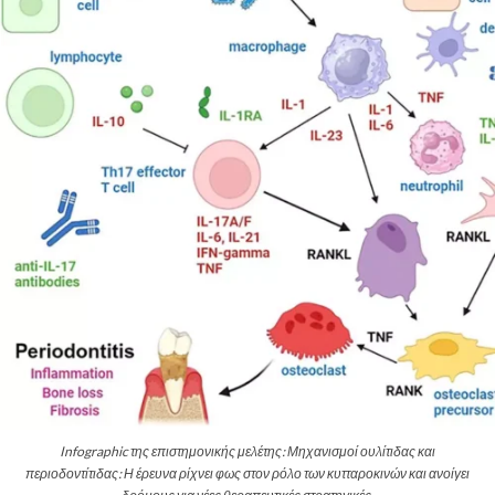
Infographic της επιστημονικής μελέτης: Μηχανισμοί ουλίτιδας και
περιοδοντίτιδας: Η έρευνα ρίχνει φως στον ρόλο των κυτταροκινών και ανοίγει