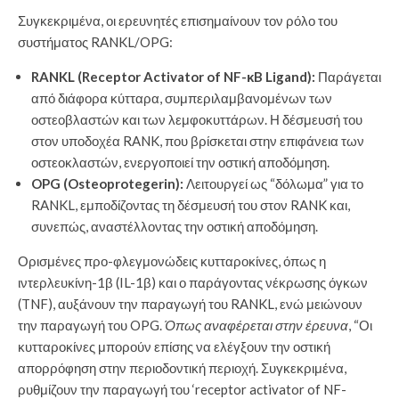
Συγκεκριμένα, οι ερευνητές επισημαίνουν τον ρόλο του
συστήματος RANKL/OPG:
RANKL (Receptor Activator of NF-κB Ligand):
Παράγεται
από διάφορα κύτταρα, συμπεριλαμβανομένων των
οστεοβλαστών και των λεμφοκυττάρων. Η δέσμευσή του
στον υποδοχέα RANK, που βρίσκεται στην επιφάνεια των
οστεοκλαστών, ενεργοποιεί την οστική αποδόμηση.
OPG (Osteoprotegerin):
Λειτουργεί ως “δόλωμα” για το
RANKL, εμποδίζοντας τη δέσμευσή του στον RANK και,
συνεπώς, αναστέλλοντας την οστική αποδόμηση.
Ορισμένες προ-φλεγμονώδεις κυτταροκίνες, όπως η
ιντερλευκίνη-1β (IL-1β) και ο παράγοντας νέκρωσης όγκων
(TNF), αυξάνουν την παραγωγή του RANKL, ενώ μειώνουν
την παραγωγή του OPG.
Όπως αναφέρεται στην έρευνα
, “Οι
κυτταροκίνες μπορούν επίσης να ελέγξουν την οστική
απορρόφηση στην περιοδοντική περιοχή. Συγκεκριμένα,
ρυθμίζουν την παραγωγή του ‘receptor activator of NF-