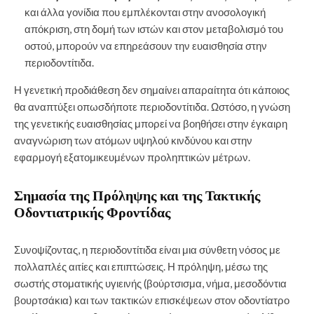
και άλλα γονίδια που εμπλέκονται στην ανοσολογική
απόκριση, στη δομή των ιστών και στον μεταβολισμό του
οστού, μπορούν να επηρεάσουν την ευαισθησία στην
περιοδοντίτιδα.
Η γενετική προδιάθεση δεν σημαίνει απαραίτητα ότι κάποιος
θα αναπτύξει οπωσδήποτε περιοδοντίτιδα. Ωστόσο, η γνώση
της γενετικής ευαισθησίας μπορεί να βοηθήσει στην έγκαιρη
αναγνώριση των ατόμων υψηλού κινδύνου και στην
εφαρμογή εξατομικευμένων προληπτικών μέτρων.
Σημασία της Πρόληψης και της Τακτικής
Οδοντιατρικής Φροντίδας
Συνοψίζοντας, η περιοδοντίτιδα είναι μια σύνθετη νόσος με
πολλαπλές αιτίες και επιπτώσεις. Η πρόληψη, μέσω της
σωστής στοματικής υγιεινής (βούρτσισμα, νήμα, μεσοδόντια
βουρτσάκια) και των τακτικών επισκέψεων στον οδοντίατρο