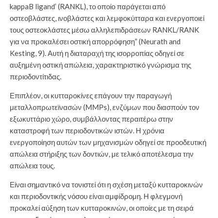
kappaB ligand’ (RANKL), το οποίο παράγεται από
οστεοβλάστες, ινοβλάστες και λεμφοκύτταρα και ενεργοποιεί
τους οστεοκλάστες μέσω αλληλεπιδράσεων RANKL/RANK
για να προκαλέσει οστική απορρόφηση” (Neurath and
Kesting, 9). Αυτή η διαταραχή της ισορροπίας οδηγεί σε
αυξημένη οστική απώλεια, χαρακτηριστικό γνώρισμα της
περιοδοντίτιδας.
Επιπλέον, οι κυτταροκίνες επάγουν την παραγωγή
μεταλλοπρωτεϊνασών (MMPs), ενζύμων που διασπούν τον
εξωκυττάριο χώρο, συμβάλλοντας περαιτέρω στην
καταστροφή των περιοδοντικών ιστών. Η χρόνια
ενεργοποίηση αυτών των μηχανισμών οδηγεί σε προοδευτική
απώλεια στήριξης των δοντιών, με τελικό αποτέλεσμα την
απώλεια τους.
Είναι σημαντικό να τονιστεί ότι η σχέση μεταξύ κυτταροκινών
και περιοδοντικής νόσου είναι αμφίδρομη. Η φλεγμονή
προκαλεί αύξηση των κυτταροκινών, οι οποίες με τη σειρά