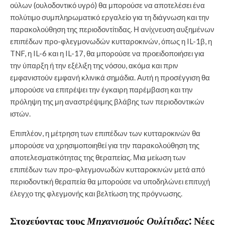
ούλων (ουλοδοντικό υγρό) θα μπορούσε να αποτελέσει ένα
πολύτιμο συμπληρωματικό εργαλείο για τη διάγνωση και την
παρακολούθηση της περιοδοντίτιδας. Η ανίχνευση αυξημένων
επιπέδων προ-φλεγμονωδών κυτταροκινών, όπως η IL-1β, η
TNF, η IL-6 και η IL-17, θα μπορούσε να προειδοποιήσει για
την ύπαρξη ή την εξέλιξη της νόσου, ακόμα και πριν
εμφανιστούν εμφανή κλινικά σημάδια. Αυτή η προσέγγιση θα
μπορούσε να επιτρέψει την έγκαιρη παρέμβαση και την
πρόληψη της μη αναστρέψιμης βλάβης των περιοδοντικών
ιστών.
Επιπλέον, η μέτρηση των επιπέδων των κυτταροκινών θα
μπορούσε να χρησιμοποιηθεί για την παρακολούθηση της
αποτελεσματικότητας της θεραπείας. Μια μείωση των
επιπέδων των προ-φλεγμονωδών κυτταροκινών μετά από
περιοδοντική θεραπεία θα μπορούσε να υποδηλώνει επιτυχή
έλεγχο της φλεγμονής και βελτίωση της πρόγνωσης.
Στοχεύοντας τους
Μηχανισμούς Ουλίτιδας
: Νέες