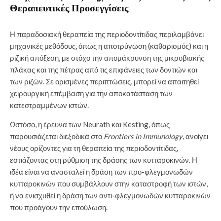
Θεραπευτικές Προσεγγίσεις
Η παραδοσιακή θεραπεία της περιοδοντίτιδας περιλαμβάνει
μηχανικές μεθόδους, όπως η αποτρύγωση (καθαρισμός) και η
ριζική απόξεση, με στόχο την απομάκρυνση της μικροβιακής
πλάκας και της πέτρας από τις επιφάνειες των δοντιών και
των ριζών. Σε ορισμένες περιπτώσεις, μπορεί να απαιτηθεί
χειρουργική επέμβαση για την αποκατάσταση των
κατεστραμμένων ιστών.
Ωστόσο, η έρευνα των Neurath και Kesting, όπως
παρουσιάζεται διεξοδικά στο
Frontiers in Immunology
, ανοίγει
νέους ορίζοντες για τη θεραπεία της περιοδοντίτιδας,
εστιάζοντας στη ρύθμιση της δράσης των κυτταροκινών. Η
ιδέα είναι να ανασταλεί η δράση των προ-φλεγμονωδών
κυτταροκινών που συμβάλλουν στην καταστροφή των ιστών,
ή να ενισχυθεί η δράση των αντι-φλεγμονωδών κυτταροκινών
που προάγουν την επούλωση.