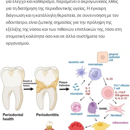
για έλεγχο και καθαρισμό, παραμένει ο ακρογωνιαίος λίθος
για τη διατήρηση της περιοδοντικής υγείας. Η έγκαιρη
διάγνωση και η κατάλληλη θεραπεία, σε συνεννόηση με τον
οδοντίατρο, είναι ζωτικής σημασίας για την πρόληψη της
εξέλιξης της νόσου και των πιθανών επιπλοκών της, τόσο στη
στοματική κοιλότητα όσο και σε άλλα συστήματα του
οργανισμού.