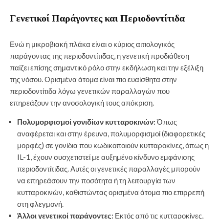
Γενετικοί Παράγοντες και Περιοδοντίτιδα
Ενώ η μικροβιακή πλάκα είναι ο κύριος αιτιολογικός
παράγοντας της περιοδοντίτιδας, η γενετική προδιάθεση
παίζει επίσης σημαντικό ρόλο στην εκδήλωση και την εξέλιξη
της νόσου. Ορισμένα άτομα είναι πιο ευαίσθητα στην
περιοδοντίτιδα λόγω γενετικών παραλλαγών που
επηρεάζουν την ανοσολογική τους απόκριση.
Πολυμορφισμοί γονιδίων κυτταροκινών:
Όπως
αναφέρεται και στην έρευνα, πολυμορφισμοί (διαφορετικές
μορφές) σε γονίδια που κωδικοποιούν κυτταροκίνες, όπως η
IL-1, έχουν συσχετιστεί με αυξημένο κίνδυνο εμφάνισης
περιοδοντίτιδας. Αυτές οι γενετικές παραλλαγές μπορούν
να επηρεάσουν την ποσότητα ή τη λειτουργία των
κυτταροκινών, καθιστώντας ορισμένα άτομα πιο επιρρεπή
στη φλεγμονή.
Άλλοι γενετικοί παράγοντες:
Εκτός από τις κυτταροκίνες,