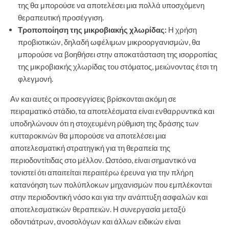
της θα μπορούσε να αποτελέσει μια πολλά υποσχόμενη
θεραπευτική προσέγγιση.
Τροποποίηση της μικροβιακής χλωρίδας:
Η χρήση
προβιοτικών, δηλαδή ωφέλιμων μικροοργανισμών, θα
μπορούσε να βοηθήσει στην αποκατάσταση της ισορροπίας
της μικροβιακής χλωρίδας του στόματος, μειώνοντας έτσι τη
φλεγμονή.
Αν και αυτές οι προσεγγίσεις βρίσκονται ακόμη σε
πειραματικό στάδιο, τα αποτελέσματα είναι ενθαρρυντικά και
υποδηλώνουν ότι η στοχευμένη ρύθμιση της δράσης των
κυτταροκινών θα μπορούσε να αποτελέσει μια
αποτελεσματική στρατηγική για τη θεραπεία της
περιοδοντίτιδας στο μέλλον. Ωστόσο, είναι σημαντικό να
τονιστεί ότι απαιτείται περαιτέρω έρευνα για την πλήρη
κατανόηση των πολύπλοκων μηχανισμών που εμπλέκονται
στην περιοδοντική νόσο και για την ανάπτυξη ασφαλών και
αποτελεσματικών θεραπειών. Η συνεργασία μεταξύ
οδοντιάτρων, ανοσολόγων και άλλων ειδικών είναι