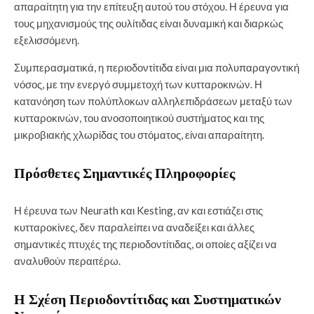
απαραίτητη για την επίτευξη αυτού του στόχου. Η έρευνα για
τους μηχανισμούς της ουλίτιδας είναι δυναμική και διαρκώς
εξελισσόμενη.
Συμπερασματικά, η περιοδοντίτιδα είναι μια πολυπαραγοντική
νόσος, με την ενεργό συμμετοχή των κυτταροκινών. Η
κατανόηση των πολύπλοκων αλληλεπιδράσεων μεταξύ των
κυτταροκινών, του ανοσοποιητικού συστήματος και της
μικροβιακής χλωρίδας του στόματος, είναι απαραίτητη.
Πρόσθετες Σημαντικές Πληροφορίες
Η έρευνα των Neurath και Kesting, αν και εστιάζει στις
κυτταροκίνες, δεν παραλείπει να αναδείξει και άλλες
σημαντικές πτυχές της περιοδοντίτιδας, οι οποίες αξίζει να
αναλυθούν περαιτέρω.
Η Σχέση Περιοδοντίτιδας και Συστηματικών