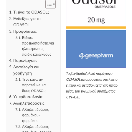
Τι είναι το ODASOL;
Ενδείξεις για το
ODASOL
Προφυλάξεις
Ειδικές
προειδοποιήσεις για
ηλικιωμένους,
παιδιά και εγκύους
Παρενέργειες
Δοσολογία και
χορήγηση
Το βενζιμιδαζολικό παράγωγο
ODASOL απορροφάται στο λεπτό
Τι να κάνω αν
παραλείψω μια
έντερο και μεταβολίζεται στο ήπαρ
δόση ODASOL;
μέσω του ενζυμικού συστήματος
Υπερδοσολογία
CYP450.
Αλληλεπιδράσεις
Αλληλεπιδράσεις
φαρμάκου-
φαρμάκου
Αλληλεπιδράσεις