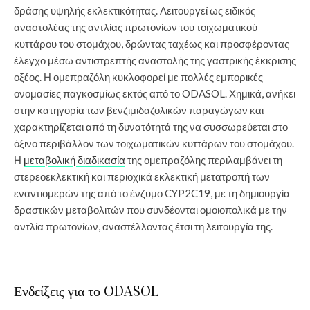
δράσης υψηλής εκλεκτικότητας. Λειτουργεί ως ειδικός
αναστολέας της αντλίας πρωτονίων του τοιχωματικού
κυττάρου του στομάχου, δρώντας ταχέως και προσφέροντας
έλεγχο μέσω αντιστρεπτής αναστολής της γαστρικής έκκρισης
οξέος. Η ομεπραζόλη κυκλοφορεί με πολλές εμπορικές
ονομασίες παγκοσμίως εκτός από το ODASOL. Χημικά, ανήκει
στην κατηγορία των βενζιμιδαζολικών παραγώγων και
χαρακτηρίζεται από τη δυνατότητά της να συσσωρεύεται στο
όξινο περιβάλλον των τοιχωματικών κυττάρων του στομάχου.
Η
μεταβολική διαδικασία
της ομεπραζόλης περιλαμβάνει τη
στερεοεκλεκτική και περιοχικά εκλεκτική μετατροπή των
εναντιομερών της από το ένζυμο CYP2C19, με τη δημιουργία
δραστικών μεταβολιτών που συνδέονται ομοιοπολικά με την
αντλία πρωτονίων, αναστέλλοντας έτσι τη λειτουργία της.
Ενδείξεις για το ODASOL