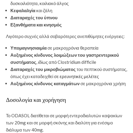
δυσκοιλιότητα, κοιλιακό άλγος
Κεφαλαλγία
και ζάλη
Διαταραχές του ύπνου
Εξανθήματα και κνησμός
Λιγότερο συχνές αλλά σοβαρότερες ανεπιθύμητες ενέργειες:
Υπομαγνησιαιμία
σε μακροχρόνια θεραπεία
Αυξημένος κίνδυνος λοιμώξεων του γαστρεντερικού
συστήματος
, ιδίως από Clostridium difficile
Διαταραχές του μικροβιώματος
του πεπτικού συστήματος,
όπως έχει καταδειχθεί σε
ερευνητικές μελέτες
Αυξημένος κίνδυνος καταγμάτων
σε μακροχρόνια χρήση
Δοσολογία και χορήγηση
Το ODASOL διατίθεται σε μορφή εντεροδιαλυτών καψακίων
των 20mg και σε μορφή σκόνης και διαλύτη για ενέσιμο
διάλυμα των 40mg.