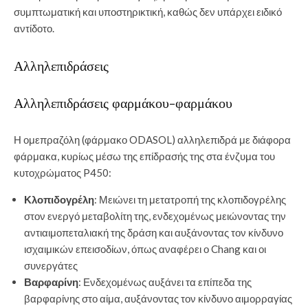
συμπτωματική και υποστηρικτική, καθώς δεν υπάρχει ειδικό
αντίδοτο.
Αλληλεπιδράσεις
Αλληλεπιδράσεις φαρμάκου-φαρμάκου
Η ομεπραζόλη (φάρμακο ODASOL) αλληλεπιδρά με διάφορα
φάρμακα, κυρίως μέσω της επίδρασής της στα ένζυμα του
κυτοχρώματος P450:
Κλοπιδογρέλη
: Μειώνει τη μετατροπή της κλοπιδογρέλης
στον ενεργό μεταβολίτη της, ενδεχομένως μειώνοντας την
αντιαιμοπεταλιακή της δράση και αυξάνοντας τον κίνδυνο
ισχαιμικών επεισοδίων, όπως αναφέρει ο Chang και οι
συνεργάτες
Βαρφαρίνη
: Ενδεχομένως αυξάνει τα επίπεδα της
βαρφαρίνης στο αίμα, αυξάνοντας τον κίνδυνο αιμορραγίας