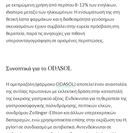
με εκτιμώμενη χρήση από περίπου 8-12% των ενηλίκων,
ιδιαίτερα μεταξύ των ηλικιωμένων. Η ενσωμάτωσή της στη
θετική λίστα φαρμάκων και η διαθεσιμότητα γενόσημων
σκευασμάτων έχουν συμβάλει στην ευρεία πρόσβαση στη
θεραπεία, παρά τις ανησυχίες για πιθανή
υπερσυνταγογράφηση σε ορισμένες περιπτώσεις.
Συνοπτικά για το ODASOL
Η ομεπραζόλη (φάρμακο
ODASOL
) αποτελεί έναν αναστολέα
της αντλίας πρωτονίων με εκλεκτική δράση στην καταστολή
της έκκρισης γαστρικού οξέος. Ενδείκνυται για τη θεραπεία της
γαστροοισοφαγικής παλινδρόμησης, πεπτικών ελκών,
συνδρόμου Zollinger-Ellison και άλλων υπερεκκριτικών
διαταραχών, ενώ χρησιμοποιείται επίσης στην εκρίζωση του H.
pylori σε συνδυασμό με αντιβιοτικά. Αντενδείκνυται σε