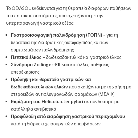
Το ODASOL ενδείκνυται για τη θεραπεία διαφόρων παθήσεων
του πεπτικού συστήματος που σχετίζονται με την
υπερπαραγωγή γαστρικού οξέος:
Γαστροοισοφαγική παλινδρόμηση (ΓΟΠΝ)
– για τη
θεραπεία της διαβρωτικής οισοφαγίτιδας και των
συμπτωμάτων παλινδρόμησης
Πεπτικό έλκος
– δωδεκαδακτυλικό και γαστρικό έλκος
Σύνδρομο Zollinger-Ellison
και άλλες παθήσεις
υπερέκκρισης
Πρόληψη και θεραπεία γαστρικών και
δωδεκαδακτυλικών ελκών
που σχετίζονται με τη χρήση μη
στεροειδών αντιφλεγμονωδών φαρμάκων (ΜΣΑΦ)
Εκρίζωση του Helicobacter pylori
σε συνδυασμό με
κατάλληλα αντιβιοτικά
Προφύλαξη από εισρόφηση γαστρικού περιεχομένου
κατά τη διάρκεια χειρουργικών επεμβάσεων