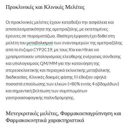
Προκλινικές και Κλινικές Μελέτες
Οι προκλινικές μελέτες έχουν καταδείξει την ασφάλεια και
αποτελεσματικότητα της ομεπραζόλης, με εκτεταμένες
έρευνες σε πειραματόζωα. Ιδιαίτερη έμφαση έχει δοθεί στη
μελέτη του
μεταβολισμού
των εναντιομερών της ομεπραζόλης
από το ένζυμο CYP2C19, με τους Xia και Hirao να
χρησιμοποιούν υπολογισμούς ελεύθερης ενέργειας σύνδεσης
και υπολογισμούς QM/MM για την κατανόηση της
στερεοεκλεκτικής και περιοχικά εκλεκτικής μεταβολικής
διαδικασίας. Κλινικές δοκιμές φάσης III έδειξαν υψηλά
ποσοστά επούλωσης των ελκών (>80% εντός 4 εβδομάδων)
και σημαντική βελτίωση των συμπτωμάτων
γαστροοισοφαγικής παλινδρόμησης.
Μετεγκριτικές μελέτες, Φαρμακοεπαγρύπνηση και
Φαρμακοκινητικά χαρακτηριστικά