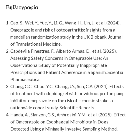
Βιβλιογραφία
Cao
, S., Wei, Y., Yue, Y., Li, G., Wang, H., Lin, J., et al. (2024).
Omeprazole and risk of osteoarthritis: insights from a
mendelian randomization study in the UK Biobank. Journal
of Translational Medicine.
Capdevila Finestres
, F., Alberto Armas, D., et al. (2025).
Assessing Safety Concerns in Omeprazole Use: An
Observational Study of Potentially Inappropriate
Prescriptions and Patient Adherence in a Spanish. Scientia
Pharmaceutica.
Chang
, C.C., Chou, Y.C., Chang, J.Y., Sun, C.A. (2024). Effects
of treatment with clopidogrel with or without proton pump
inhibitor omeprazole on the risk of ischemic stroke: a
nationwide cohort study. Scientific Reports.
Handa
, A., Slanzon, G.S., Ambrosini, Y.M., et al. (2025). Effect
of Omeprazole on Esophageal Microbiota in Dogs
Detected Using a Minimally Invasive Sampling Method.