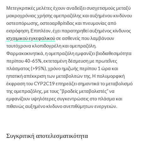
Μετεγκριτικές μελέτες έχουν αναδείξει συσχετισμούς μεταξύ
μακροχρόνιας χρήσης ομεπραζόλης και αυξημένου κινδύνου
οστεοπόρωσης, οστεοαρθρίτιδας και πνευμονίας από
εισρόφηση. Επιπλέον, έχει παρατηρηθεί αυξημένος κίνδυνος
ισχαιμικού εγκεφαλικού
σε ασθενείς που λαμβάνουν
ταυτόχρονα κλοπιδογρέλη και ομεπραζόλη.
Φαρμακοκινητικά, η ομεπραζόλη εμφανίζει βιοδιαθεσιμότητα
περίπου 40-65%, εκτεταμένη δέσμευση με πρωτεΐνες
πλάσματος (>95%), χρόνο ημιζωής περίπου 1 ώρα και
ηπατική απέκκριση των μεταβολιτών της. Η πολυμορφική
έκφραση του CYP2C19 επηρεάζει σημαντικά το μεταβολισμό
της ομεπραζόλης, με τους “βραδείς μεταβολιστές” να
εμφανίζουν υψηλότερες συγκεντρώσεις στο πλάσμα και
πιθανώς αυξημένο κίνδυνο ανεπιθύμητων ενεργειών.
Συγκριτική αποτελεσματικότητα