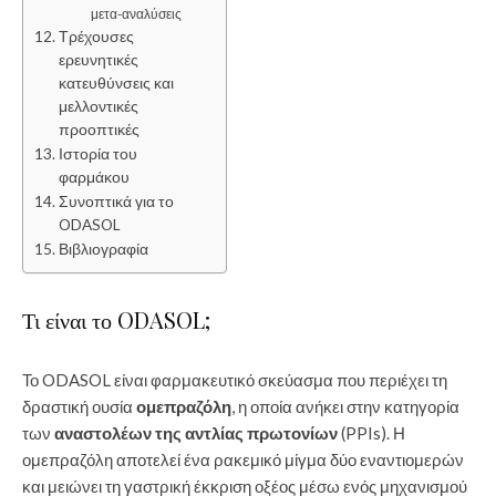
μετα-αναλύσεις
Τρέχουσες
ερευνητικές
κατευθύνσεις και
μελλοντικές
προοπτικές
Ιστορία του
φαρμάκου
Συνοπτικά για το
ODASOL
Βιβλιογραφία
Τι είναι το ODASOL;
Το ODASOL είναι φαρμακευτικό σκεύασμα που περιέχει τη
δραστική ουσία
ομεπραζόλη
, η οποία ανήκει στην κατηγορία
των
αναστολέων της αντλίας πρωτονίων
(PPIs). Η
ομεπραζόλη αποτελεί ένα ρακεμικό μίγμα δύο εναντιομερών
και μειώνει τη γαστρική έκκριση οξέος μέσω ενός μηχανισμού