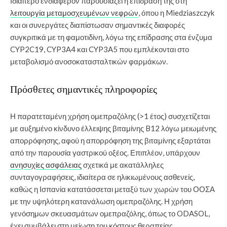
Ιδιαίτερο ενδιαφέρον παρουσιάζει η επίδρασή της στη
λειτουργία μεταμοσχευμένων νεφρών
, όπου η Miedziaszczyk
και οι συνεργάτες διαπίστωσαν σημαντικές διαφορές
συγκριτικά με τη φαμοτιδίνη, λόγω της επίδρασης στα ένζυμα
CYP2C19, CYP3A4 και CYP3A5 που εμπλέκονται στο
μεταβολισμό ανοσοκατασταλτικών φαρμάκων.
Πρόσθετες σημαντικές πληροφορίες
Η παρατεταμένη χρήση ομεπραζόλης (>1 έτος) συσχετίζεται
με αυξημένο κίνδυνο έλλειψης βιταμίνης B12 λόγω μειωμένης
απορρόφησης, αφού η απορρόφηση της βιταμίνης εξαρτάται
από την παρουσία γαστρικού οξέος. Επιπλέον, υπάρχουν
ανησυχίες ασφάλειας
σχετικά με ακατάλληλες
συνταγογραφήσεις, ιδιαίτερα σε ηλικιωμένους ασθενείς,
καθώς η Ισπανία κατατάσσεται μεταξύ των χωρών του ΟΟΣΑ
με την υψηλότερη κατανάλωση ομεπραζόλης. Η χρήση
γενόσημων σκευασμάτων ομεπραζόλης, όπως το ODASOL,
έχει συμβάλει στη μείωση του κόστους θεραπείας,