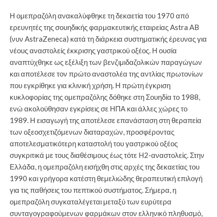
Η ομεπραζόλη ανακαλύφθηκε τη δεκαετία του 1970 από
ερευνητές της σουηδικής φαρμακευτικής εταιρείας Astra AB
(νυν AstraZeneca) κατά τη διάρκεια συστηματικής έρευνας για
νέους αναστολείς έκκρισης γαστρικού οξέος. Η ουσία
αναπτύχθηκε ως εξέλιξη των βενζιμιδαζολικών παραγώγων
και αποτέλεσε τον πρώτο αναστολέα της αντλίας πρωτονίων
που εγκρίθηκε για κλινική χρήση. Η πρώτη έγκριση
κυκλοφορίας της ομεπραζόλης δόθηκε στη Σουηδία το 1988,
ενώ ακολούθησαν εγκρίσεις σε ΗΠΑ και άλλες χώρες το
1989. Η εισαγωγή της αποτέλεσε επανάσταση στη θεραπεία
των οξεοσχετιζόμενων διαταραχών, προσφέροντας
αποτελεσματικότερη καταστολή του γαστρικού οξέος
συγκριτικά με τους διαθέσιμους έως τότε H2-αναστολείς. Στην
Ελλάδα, η ομεπραζόλη εισήχθη στις αρχές της δεκαετίας του
1990 και γρήγορα κατέστη θεμελιώδης θεραπευτική επιλογή
για τις παθήσεις του πεπτικού συστήματος. Σήμερα, η
ομεπραζόλη συγκαταλέγεται μεταξύ των ευρύτερα
συνταγογραφούμενων φαρμάκων στον ελληνικό πληθυσμό,