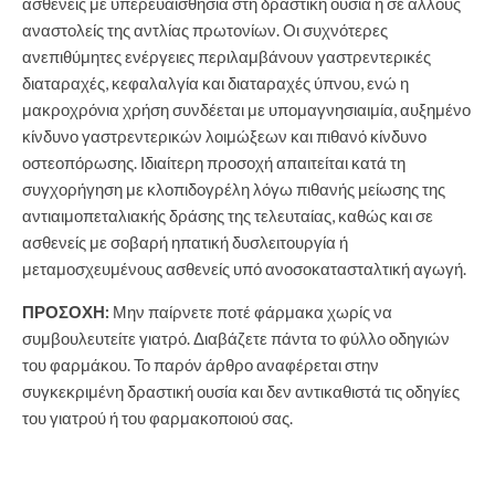
ασθενείς με υπερευαισθησία στη δραστική ουσία ή σε άλλους
αναστολείς της αντλίας πρωτονίων. Οι συχνότερες
ανεπιθύμητες ενέργειες περιλαμβάνουν γαστρεντερικές
διαταραχές, κεφαλαλγία και διαταραχές ύπνου, ενώ η
μακροχρόνια χρήση συνδέεται με υπομαγνησιαιμία, αυξημένο
κίνδυνο γαστρεντερικών λοιμώξεων και πιθανό κίνδυνο
οστεοπόρωσης. Ιδιαίτερη προσοχή απαιτείται κατά τη
συγχορήγηση με κλοπιδογρέλη λόγω πιθανής μείωσης της
αντιαιμοπεταλιακής δράσης της τελευταίας, καθώς και σε
ασθενείς με σοβαρή ηπατική δυσλειτουργία ή
μεταμοσχευμένους ασθενείς υπό ανοσοκατασταλτική αγωγή.
ΠΡΟΣΟΧΗ:
Μην παίρνετε ποτέ φάρμακα χωρίς να
συμβουλευτείτε γιατρό. Διαβάζετε πάντα το φύλλο οδηγιών
του φαρμάκου. Το παρόν άρθρο αναφέρεται στην
συγκεκριμένη δραστική ουσία και δεν αντικαθιστά τις οδηγίες
του γιατρού ή του φαρμακοποιού σας.