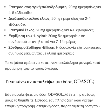
Γαστροοισοφαγική παλινδρόμηση
: 20mg ημερησίως για
4-8 εβδομάδες
Δωδεκαδακτυλικό έλκος
: 20mg ημερησίως για 2-4
εβδομάδες
Γαστρικό έλκος
: 20mg ημερησίως για 4-8 εβδομάδες
Εκρίζωση του H. pylori
: 20mg δις ημερησίως σε
συνδυασμό με αντιβιοτικά για 7-14 ημέρες
Σύνδρομο Zollinger-Ellison
: Η δοσολογία εξατομικεύεται,
συνήθως ξεκινώντας με 60mg ημερησίως
Τα καψάκια πρέπει να καταπίνονται ολόκληρα με νερό, κατά
προτίμηση πριν το πρωινό γεύμα.
Τι να κάνω αν παραλείψω μια δόση ODASOL;
Εάν παραλείψετε μια δόση ODASOL, λάβετε την αμέσως
μόλις το θυμηθείτε. Ωστόσο, εάν πλησιάζει η ώρα για την
επόμενη προγραμματισμένη δόση, παραλείψτε τη δόση που