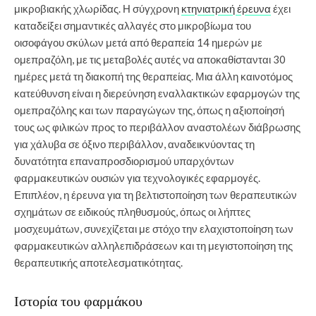
μικροβιακής χλωρίδας. Η σύγχρονη
κτηνιατρική έρευνα
έχει
καταδείξει σημαντικές αλλαγές στο μικροβίωμα του
οισοφάγου σκύλων μετά από θεραπεία 14 ημερών με
ομεπραζόλη, με τις μεταβολές αυτές να αποκαθίστανται 30
ημέρες μετά τη διακοπή της θεραπείας. Μια άλλη καινοτόμος
κατεύθυνση είναι η διερεύνηση εναλλακτικών εφαρμογών της
ομεπραζόλης και των παραγώγων της, όπως η αξιοποίησή
τους ως φιλικών προς το περιβάλλον αναστολέων διάβρωσης
για χάλυβα σε όξινο περιβάλλον, αναδεικνύοντας τη
δυνατότητα επαναπροσδιορισμού υπαρχόντων
φαρμακευτικών ουσιών για τεχνολογικές εφαρμογές.
Επιπλέον, η έρευνα για τη βελτιστοποίηση των θεραπευτικών
σχημάτων σε ειδικούς πληθυσμούς, όπως οι λήπτες
μοσχευμάτων, συνεχίζεται με στόχο την ελαχιστοποίηση των
φαρμακευτικών αλληλεπιδράσεων και τη μεγιστοποίηση της
θεραπευτικής αποτελεσματικότητας.
Ιστορία του φαρμάκου