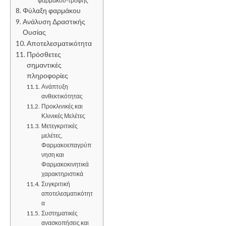
φαρμάκου-τροφής
Φύλαξη φαρμάκου
Ανάλυση Δραστικής
Ουσίας
Αποτελεσματικότητα
Πρόσθετες
σημαντικές
πληροφορίες
Ανάπτυξη
ανθεκτικότητας
Προκλινικές και
Κλινικές Μελέτες
Μετεγκριτικές
μελέτες,
Φαρμακοεπαγρύπ
νηση και
Φαρμακοκινητικά
χαρακτηριστικά
Συγκριτική
αποτελεσματικότητ
α
Συστηματικές
ανασκοπήσεις και