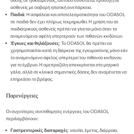
δόσης σε ηλικιωμένους, ωστόσο συνιστάται προσοχή σε
ασθενείς με σοβαρή ηπατική ανεπάρκεια.
Παιδιά
: Η ασφάλεια και αποτελεσματικότητα του ODASOL
σε παιδιά δεν έχει πλήρως τεκμηριωθεί. Η χρήση του σε
παιδιατρικούς ασθενείς πρέπει να γίνεται μόνο όταν τα
αναμενόμενα οφέλη υπερτερούν των πιθανών κινδύνων.
Έγκυες και θηλάζουσες
: Το ODASOL θα πρέπει να
χρησιμοποιείται κατά τη διάρκεια της εγκυμοσύνης μόνο εάν
το αναμενόμενο όφελος υπερτερεί του πιθανού κινδύνου
για το έμβρυο. Η ομεπραζόλη απεκκρίνεται στο μητρικό
γάλα, αλλά σε κλινικά σημαντικές δόσεις δεν αναμένεται να
επηρεάσει το βρέφος.
Παρενέργειες
Οι συχνότερες ανεπιθύμητες ενέργειες του ODASOL
περιλαμβάνουν:
Γαστρεντερικές διαταραχές
: ναυτία, έμετος, διάρροια,