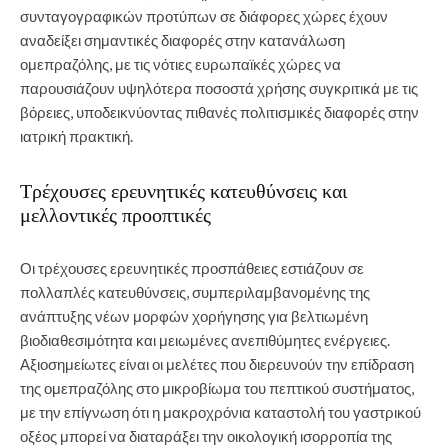
συνταγογραφικών προτύπων σε διάφορες χώρες έχουν
αναδείξει σημαντικές διαφορές στην κατανάλωση
ομεπραζόλης, με τις νότιες ευρωπαϊκές χώρες να
παρουσιάζουν υψηλότερα ποσοστά χρήσης συγκριτικά με τις
βόρειες, υποδεικνύοντας πιθανές πολιτισμικές διαφορές στην
ιατρική πρακτική.
Τρέχουσες ερευνητικές κατευθύνσεις και
μελλοντικές προοπτικές
Οι τρέχουσες ερευνητικές προσπάθειες εστιάζουν σε
πολλαπλές κατευθύνσεις, συμπεριλαμβανομένης της
ανάπτυξης νέων μορφών χορήγησης για βελτιωμένη
βιοδιαθεσιμότητα και μειωμένες ανεπιθύμητες ενέργειες.
Αξιοσημείωτες είναι οι μελέτες που διερευνούν την επίδραση
της ομεπραζόλης στο μικροβίωμα του πεπτικού συστήματος,
με την επίγνωση ότι η μακροχρόνια καταστολή του γαστρικού
οξέος μπορεί να διαταράξει την οικολογική ισορροπία της