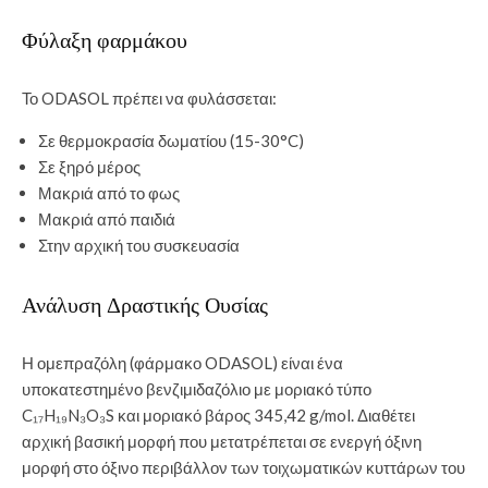
Φύλαξη φαρμάκου
Το ODASOL πρέπει να φυλάσσεται:
Σε θερμοκρασία δωματίου (15-30°C)
Σε ξηρό μέρος
Μακριά από το φως
Μακριά από παιδιά
Στην αρχική του συσκευασία
Ανάλυση Δραστικής Ουσίας
Η ομεπραζόλη (φάρμακο ODASOL) είναι ένα
υποκατεστημένο βενζιμιδαζόλιο με μοριακό τύπο
C₁₇H₁₉N₃O₃S και μοριακό βάρος 345,42 g/mol. Διαθέτει
αρχική βασική μορφή που μετατρέπεται σε ενεργή όξινη
μορφή στο όξινο περιβάλλον των τοιχωματικών κυττάρων του