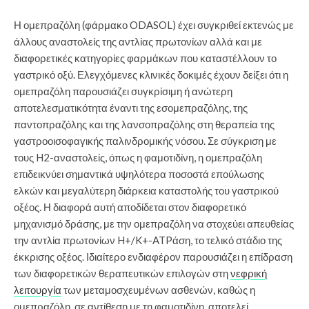
Η ομεπραζόλη (φάρμακο ODASOL) έχει συγκριθεί εκτενώς με
άλλους αναστολείς της αντλίας πρωτονίων αλλά και με
διαφορετικές κατηγορίες φαρμάκων που καταστέλλουν το
γαστρικό οξύ. Ελεγχόμενες κλινικές δοκιμές έχουν δείξει ότι η
ομεπραζόλη παρουσιάζει συγκρίσιμη ή ανώτερη
αποτελεσματικότητα έναντι της εσομεπραζόλης, της
παντοπραζόλης και της λανσοπραζόλης στη θεραπεία της
γαστροοισοφαγικής παλινδρομικής νόσου. Σε σύγκριση με
τους H2-αναστολείς, όπως η φαμοτιδίνη, η ομεπραζόλη
επιδεικνύει σημαντικά υψηλότερα ποσοστά επούλωσης
ελκών και μεγαλύτερη διάρκεια καταστολής του γαστρικού
οξέος. Η διαφορά αυτή αποδίδεται στον διαφορετικό
μηχανισμό δράσης, με την ομεπραζόλη να στοχεύει απευθείας
την αντλία πρωτονίων H+/K+-ATPάση, το τελικό στάδιο της
έκκρισης οξέος. Ιδιαίτερο ενδιαφέρον παρουσιάζει η επίδραση
των διαφορετικών θεραπευτικών επιλογών στη
νεφρική
λειτουργία
των μεταμοσχευμένων ασθενών, καθώς η
ομεπραζόλη, σε αντίθεση με τη φαμοτιδίνη, αποτελεί