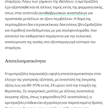
στομάχου. Λόγω των χημικών της ιδιοτήτων, η ομεπραζόλη
έχει αξιοποιηθεί και σε άλλους τομείς εκτός της φαρμακευτικής,
όπως στην ανάπτυξη
αντιδιαβρωτικών αναστολέων
για
προστασία μετάλλων σε όξινο περιβάλλον. Η δομή της
περιλαμβάνει δύο ετεροκυκλικούς δακτυλίους (βενζιμιδαζόλιο
και πυριδίνη) συνδεδεμένους με μια σουλφινυλομάδα, που
αποτελεί τον καθοριστικό παράγοντα για την εκλεκτική
συσσώρευση της ουσίας στα οξεοπαραγωγά κύτταρα του
στομάχου.
Αποτελεσματικότητα
Η ομεπραζόλη παρουσιάζει υψηλή αποτελεσματικότητα στον
έλεγχο της γαστρικής οξύτητας, με αναστολή της έκκρισης
οξέος έως και 80-95% εντός 24 ωρών από την έναρξη της
θεραπείας. Σε συγκριτικές μελέτες με άλλους αναστολείς
έκκρισης οξέος, όπως η φαμοτιδίνη (H2-αναστολέας), η
ομεπραζόλη επιδεικνύει ισχυρότερη και παρατεταμένη δράση.