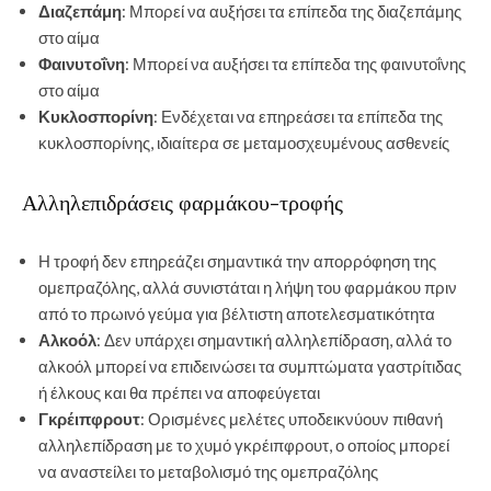
Διαζεπάμη
: Μπορεί να αυξήσει τα επίπεδα της διαζεπάμης
στο αίμα
Φαινυτοΐνη
: Μπορεί να αυξήσει τα επίπεδα της φαινυτοΐνης
στο αίμα
Κυκλοσπορίνη
: Ενδέχεται να επηρεάσει τα επίπεδα της
κυκλοσπορίνης, ιδιαίτερα σε μεταμοσχευμένους ασθενείς
Αλληλεπιδράσεις φαρμάκου-τροφής
Η τροφή δεν επηρεάζει σημαντικά την απορρόφηση της
ομεπραζόλης, αλλά συνιστάται η λήψη του φαρμάκου πριν
από το πρωινό γεύμα για βέλτιστη αποτελεσματικότητα
Αλκοόλ
: Δεν υπάρχει σημαντική αλληλεπίδραση, αλλά το
αλκοόλ μπορεί να επιδεινώσει τα συμπτώματα γαστρίτιδας
ή έλκους και θα πρέπει να αποφεύγεται
Γκρέιπφρουτ
: Ορισμένες μελέτες υποδεικνύουν πιθανή
αλληλεπίδραση με το χυμό γκρέιπφρουτ, ο οποίος μπορεί
να αναστείλει το μεταβολισμό της ομεπραζόλης