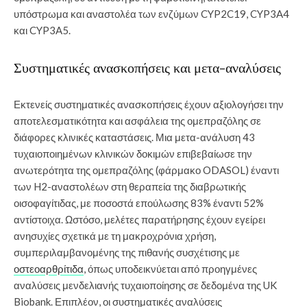
υπόστρωμα και αναστολέα των ενζύμων CYP2C19, CYP3A4
και CYP3A5.
Συστηματικές ανασκοπήσεις και μετα-αναλύσεις
Εκτενείς συστηματικές ανασκοπήσεις έχουν αξιολογήσει την
αποτελεσματικότητα και ασφάλεια της ομεπραζόλης σε
διάφορες κλινικές καταστάσεις. Μια μετα-ανάλυση 43
τυχαιοποιημένων κλινικών δοκιμών επιβεβαίωσε την
ανωτερότητα της ομεπραζόλης (φάρμακο ODASOL) έναντι
των H2-αναστολέων στη θεραπεία της διαβρωτικής
οισοφαγίτιδας, με ποσοστά επούλωσης 83% έναντι 52%
αντίστοιχα. Ωστόσο, μελέτες παρατήρησης έχουν εγείρει
ανησυχίες σχετικά με τη μακροχρόνια χρήση,
συμπεριλαμβανομένης της πιθανής συσχέτισης με
οστεοαρθρίτιδα
, όπως υποδεικνύεται από προηγμένες
αναλύσεις μενδελιανής τυχαιοποίησης σε δεδομένα της UK
Biobank. Επιπλέον, οι συστηματικές αναλύσεις