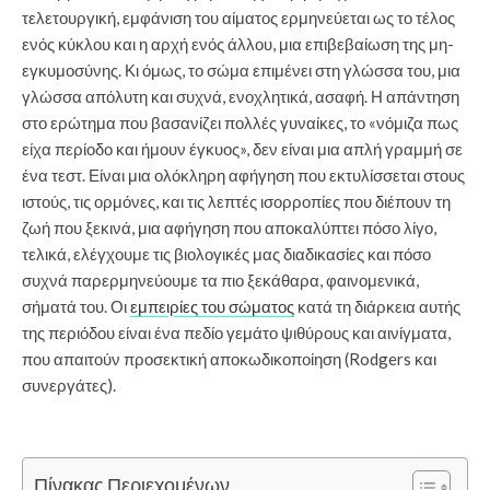
τελετουργική, εμφάνιση του αίματος ερμηνεύεται ως το τέλος
ενός κύκλου και η αρχή ενός άλλου, μια επιβεβαίωση της μη-
εγκυμοσύνης. Κι όμως, το σώμα επιμένει στη γλώσσα του, μια
γλώσσα απόλυτη και συχνά, ενοχλητικά, ασαφή. Η απάντηση
στο ερώτημα που βασανίζει πολλές γυναίκες, το «νόμιζα πως
είχα περίοδο και ήμουν έγκυος», δεν είναι μια απλή γραμμή σε
ένα τεστ. Είναι μια ολόκληρη αφήγηση που εκτυλίσσεται στους
ιστούς, τις ορμόνες, και τις λεπτές ισορροπίες που διέπουν τη
ζωή που ξεκινά, μια αφήγηση που αποκαλύπτει πόσο λίγο,
τελικά, ελέγχουμε τις βιολογικές μας διαδικασίες και πόσο
συχνά παρερμηνεύουμε τα πιο ξεκάθαρα, φαινομενικά,
σήματά του. Οι
εμπειρίες του σώματος
κατά τη διάρκεια αυτής
της περιόδου είναι ένα πεδίο γεμάτο ψιθύρους και αινίγματα,
που απαιτούν προσεκτική αποκωδικοποίηση (Rodgers και
συνεργάτες).
Πίνακας Περιεχομένων