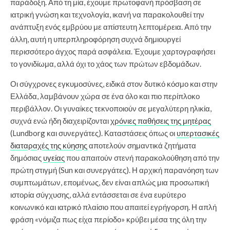
παράδοξη. Από τη μία, έχουμε πρωτοφανή πρόσβαση σε
ιατρική γνώση και τεχνολογία, ικανή να παρακολουθεί την
ανάπτυξη ενός εμβρύου με απίστευτη λεπτομέρεια. Από την
άλλη, αυτή η υπερπληροφόρηση συχνά δημιουργεί
περισσότερο άγχος παρά ασφάλεια. Έχουμε χαρτογραφήσει
το γονιδίωμα, αλλά όχι το χάος των πρώτων εβδομάδων.
Οι σύγχρονες εγκυμοσύνες, ειδικά στον δυτικό κόσμο και στην
Ελλάδα, λαμβάνουν χώρα σε ένα όλο και πιο περίπλοκο
περιβάλλον. Οι γυναίκες τεκνοποιούν σε μεγαλύτερη ηλικία,
συχνά ενώ ήδη διαχειρίζονται
χρόνιες παθήσεις της μητέρας
(Lundborg και συνεργάτες). Καταστάσεις όπως οι
υπερτασικές
διαταραχές της κύησης
αποτελούν σημαντικά ζητήματα
δημόσιας
υγείας
που απαιτούν στενή παρακολούθηση από την
πρώτη στιγμή (Sun και συνεργάτες). Η αρχική παρανόηση των
συμπτωμάτων, επομένως, δεν είναι απλώς μια προσωπική
ιστορία σύγχυσης, αλλά εντάσσεται σε ένα ευρύτερο
κοινωνικό και ιατρικό πλαίσιο που απαιτεί εγρήγορση. Η απλή
φράση «νόμιζα πως είχα περίοδο» κρύβει μέσα της όλη την