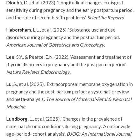
Dlouhá
, D., et al. (2023). ‘Longitudinal changes in disgust
sensitivity during pregnancy and the early postpartum period,
and the role of recent health problems’.
Scientific Reports
.
Habersham
, L.L., et al. (2025). ‘Substance use and use
disorders during pregnancy and the postpartum period’.
American Journal of Obstetrics and Gynecology
.
Lee
, S.Y., & Pearce, E.N. (2022). ‘Assessment and treatment of
thyroid disorders in pregnancy and the postpartum period’.
Nature Reviews Endocrinology
.
Lu
, S., et al. (2025). ‘Extracorporeal membrane oxygenation in
pregnancy and the post-partum period: a systematic review
and meta-analysis’.
The Journal of Maternal-Fetal & Neonatal
Medicine
.
Lundborg
, L., et al. (2025). ‘Changes in the prevalence of
maternal chronic conditions during pregnancy: A nationwide
age–period–cohort analysis’.
BJOG: An International Journal