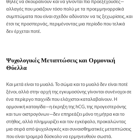
θηλές να σκουραίνουν και να γίνονται πιο προεξέχουσες—
αλλαγές που μοιάζουν τόσο πολύ με τα προεμμηνορροϊκά
συμπτώματα που είναι σχεδόν αδύνατον να τις ξεχωρίσεις, και
έτσι τις προσπερνάς, περιμένοντας μια περίοδο που τελικά
δεν έρχεται ποτέ.
Ψυχολογικές Μεταπτώσεις και Ορμονική
Θύελλα
Και μετά είναι το μυαλό. Το σώμα και το μυαλό δεν είναι ποτέ
ξένοι, αλλά στην αρχή της εγκυμοσύνης γίνονται συνένοχοι σε
ένα περίεργο παιχνίδι που ελάχιστοι καταλαβαίνουν. Η
ορμονική καταιγίδα—η έκρηξη της hCG, της προγεστερόνης
και των οιστρογόνων—δεν επηρεάζει μόνο τη μήτρα και το
στήθος, αλλά πλημμυρίζει και τον εγκέφαλο, προκαλώντας
μια σειρά από ψυχολογικές και συναισθηματικές μεταπτώσεις
που είναι τρομερά δύσκολο να ερμηνευθούν σωστά.