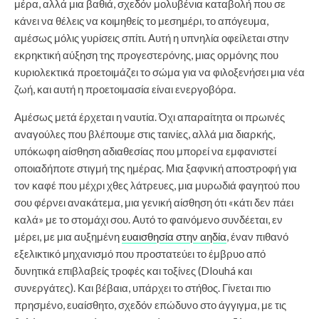
μέρα, αλλά μια βαθιά, σχεδόν μολυβένια καταβολή που σε
κάνει να θέλεις να κοιμηθείς το μεσημέρι, το απόγευμα,
αμέσως μόλις γυρίσεις σπίτι. Αυτή η υπνηλία οφείλεται στην
εκρηκτική αύξηση της προγεστερόνης, μιας ορμόνης που
κυριολεκτικά προετοιμάζει το σώμα για να φιλοξενήσει μια νέα
ζωή, και αυτή η προετοιμασία είναι ενεργοβόρα.
Αμέσως μετά έρχεται η ναυτία. Όχι απαραίτητα οι πρωινές
αναγούλες που βλέπουμε στις ταινίες, αλλά μια διαρκής,
υπόκωφη αίσθηση αδιαθεσίας που μπορεί να εμφανιστεί
οποιαδήποτε στιγμή της ημέρας. Μια ξαφνική αποστροφή για
τον καφέ που μέχρι χθες λάτρευες, μια μυρωδιά φαγητού που
σου φέρνει ανακάτεμα, μια γενική αίσθηση ότι «κάτι δεν πάει
καλά» με το στομάχι σου. Αυτό το φαινόμενο συνδέεται, εν
μέρει, με μια αυξημένη
ευαισθησία στην αηδία
, έναν πιθανό
εξελικτικό μηχανισμό που προστατεύει το έμβρυο από
δυνητικά επιβλαβείς τροφές και τοξίνες (Dlouhá και
συνεργάτες). Και βέβαια, υπάρχει το στήθος. Γίνεται πιο
πρησμένο, ευαίσθητο, σχεδόν επώδυνο στο άγγιγμα, με τις