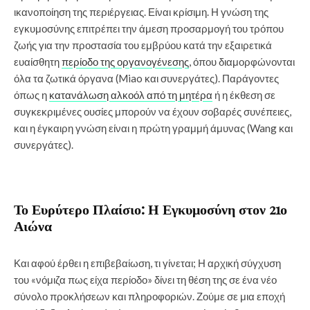
ικανοποίηση της περιέργειας. Είναι κρίσιμη. Η γνώση της
εγκυμοσύνης επιτρέπει την άμεση προσαρμογή του τρόπου
ζωής για την προστασία του εμβρύου κατά την εξαιρετικά
ευαίσθητη
περίοδο της οργανογένεσης
, όπου διαμορφώνονται
όλα τα ζωτικά όργανα (Miao και συνεργάτες). Παράγοντες
όπως η
κατανάλωση αλκοόλ από τη μητέρα
ή η έκθεση σε
συγκεκριμένες ουσίες μπορούν να έχουν σοβαρές συνέπειες,
και η έγκαιρη γνώση είναι η πρώτη γραμμή άμυνας (Wang και
συνεργάτες).
Το Ευρύτερο Πλαίσιο: Η Εγκυμοσύνη στον 21ο
Αιώνα
Και αφού έρθει η επιβεβαίωση, τι γίνεται; Η αρχική σύγχυση
του «νόμιζα πως είχα περίοδο» δίνει τη θέση της σε ένα νέο
σύνολο προκλήσεων και πληροφοριών. Ζούμε σε μια εποχή