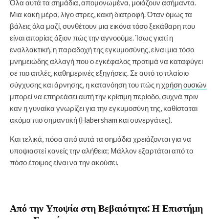
Όλα αυτά τα σημάδια, απομονωμένα, μοιάζουν ασήμαντα.
Μια κακή μέρα, λίγο στρες, κακή διατροφή. Όταν όμως τα
βάλεις όλα μαζί, συνθέτουν μια εικόνα τόσο ξεκάθαρη που
είναι απορίας άξιον πώς την αγνοούμε. Ίσως γιατί η
εναλλακτική, η παραδοχή της εγκυμοσύνης, είναι μια τόσο
μνημειώδης αλλαγή που ο εγκέφαλος προτιμά να καταφύγει
σε πιο απλές, καθημερινές εξηγήσεις. Σε αυτό το πλαίσιο
σύγχυσης και άρνησης, η κατανόηση του πώς η
χρήση ουσιών
μπορεί να επηρεάσει αυτή την κρίσιμη περίοδο, συχνά πριν
καν η γυναίκα γνωρίζει για την εγκυμοσύνη της, καθίσταται
ακόμα πιο σημαντική (Habersham και συνεργάτες).
Και τελικά, πόσα από αυτά τα σημάδια χρειάζονται για να
υποψιαστεί κανείς την αλήθεια; Μάλλον εξαρτάται από το
πόσο έτοιμος είναι να την ακούσει.
Από την Υποψία στη Βεβαιότητα: Η Επιστήμη