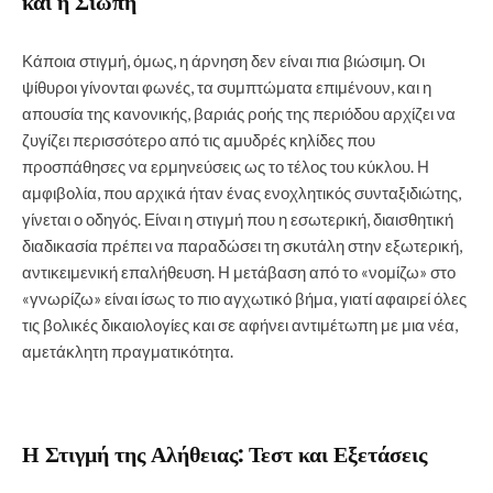
και η Σιωπή
Κάποια στιγμή, όμως, η άρνηση δεν είναι πια βιώσιμη. Οι
ψίθυροι γίνονται φωνές, τα συμπτώματα επιμένουν, και η
απουσία της κανονικής, βαριάς ροής της περιόδου αρχίζει να
ζυγίζει περισσότερο από τις αμυδρές κηλίδες που
προσπάθησες να ερμηνεύσεις ως το τέλος του κύκλου. Η
αμφιβολία, που αρχικά ήταν ένας ενοχλητικός συνταξιδιώτης,
γίνεται ο οδηγός. Είναι η στιγμή που η εσωτερική, διαισθητική
διαδικασία πρέπει να παραδώσει τη σκυτάλη στην εξωτερική,
αντικειμενική επαλήθευση. Η μετάβαση από το «νομίζω» στο
«γνωρίζω» είναι ίσως το πιο αγχωτικό βήμα, γιατί αφαιρεί όλες
τις βολικές δικαιολογίες και σε αφήνει αντιμέτωπη με μια νέα,
αμετάκλητη πραγματικότητα.
Η Στιγμή της Αλήθειας: Τεστ και Εξετάσεις