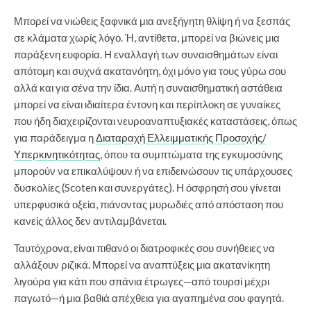
Μπορεί να νιώθεις ξαφνικά μια ανεξήγητη θλίψη ή να ξεσπάς
σε κλάματα χωρίς λόγο. Ή, αντίθετα, μπορεί να βιώνεις μια
παράξενη ευφορία. Η εναλλαγή των συναισθημάτων είναι
απότομη και συχνά ακατανόητη, όχι μόνο για τους γύρω σου
αλλά και για σένα την ίδια. Αυτή η συναισθηματική αστάθεια
μπορεί να είναι ιδιαίτερα έντονη και περίπλοκη σε γυναίκες
που ήδη διαχειρίζονται νευροαναπτυξιακές καταστάσεις, όπως
για παράδειγμα η
Διαταραχή Ελλειμματικής Προσοχής/
Υπερκινητικότητας
, όπου τα συμπτώματα της εγκυμοσύνης
μπορούν να επικαλύψουν ή να επιδεινώσουν τις υπάρχουσες
δυσκολίες (Scoten και συνεργάτες). Η όσφρησή σου γίνεται
υπερφυσικά οξεία, πιάνοντας μυρωδιές από απόσταση που
κανείς άλλος δεν αντιλαμβάνεται.
Ταυτόχρονα, είναι πιθανό οι διατροφικές σου συνήθειες να
αλλάξουν ριζικά. Μπορεί να αναπτύξεις μια ακατανίκητη
λιγούρα για κάτι που σπάνια έτρωγες—από τουρσί μέχρι
παγωτό—ή μια βαθιά απέχθεια για αγαπημένα σου φαγητά.