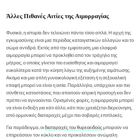
Άλλες Πιθανές Αιτίες της Αιμορραγίας
Φυσικά, η ιστορία δεν τελειώνει πάντα τόσο απλά. Η αρχή της
εγκυμοσύνης είναι μια περίοδος καταιγιστικών αλλαγών και το
σώμα αντιδρά. Εκτός από την εμφύτευση, μια ελαφριά
αιμορραγία μπορεί να προκληθεί από τον τράχηλο της
μήτρας, ο οποίος γίνεται πιο ευαίσθητος και αιμορραγεί
ευκολότερα κατά την κύηση λόγω της αυξημένης αιμάτωσης.
Ακόμα και μια απλή γυναικολογική εξέταση ή η σεξουαλική
επαφή μπορεί να είναι η αιτία. Παράλληλα, υπάρχουν και πιο
σύνθετες καταστάσεις που απαιτούν ιατρική προσοχή και δεν
πρέπει να αγνοούνται. Ορισμένες φορές, η αιμορραγία μπορεί
να είναι ένδειξη για κάτι άλλο, κάτι που χρειάζεται διερεύνηση,
από ορμονικές διαταραχές μέχρι πιο σοβαρές επιπλοκές.
Για παράδειγμα, οι
διαταραχές του θυρεοειδούς
μπορούν να
επηρεάσουν τον κύκλο και να προκαλέσουν ανώμαλη