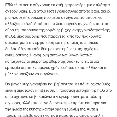
Εδώ είναι που η σύγχρονη επιστήμη προσφέρει μια απλότητα
σχεδόν βίαιη. Ένα απλό τεστ εγκυμοσύνης από το φαρμακείο,
μια πλαστική συσκευή που μέσα σε λίγα λεπτά μπορεί να
αλλάξει μια ζωή.
Αυτά τα τεστ λειτουργούν ανιχνεύοντας στα
ούρα την παρουσία της ορμόνης β-χοριακής γοναδοτροπίνης
(hCG), μιας ορμόνης που παράγεται από τον πλακούντα
αμέσως μετά την εμφύτευση και της οποίας τα επίπεδα
διπλασιάζονται κάθε δύο με τρεις ημέρες στις αρχές της
εγκυμοσύνης.
Η αναμονή αυτών των λίγων λεπτών,
κοιτάζοντας το μικρό παράθυρο της συσκευής, είναι μια
εμπειρία συμπυκνωμένου χρόνου, όπου το παρελθόν και το
μέλλον μοιάζουν να παγώνουν.
Για μεγαλύτερη ακρίβεια και βεβαιότητα, ο επόμενος σταθμός
είναι η αιματολογική εξέταση. Η ποσοτική μέτρηση της hCG στο
αίμα όχι μόνο επιβεβαιώνει την εγκυμοσύνη με απόλυτη
σιγουριά, αλλά μπορεί να δώσει και μια πρώτη εκτίμηση για
την ηλικία της κύησης και την ομαλή εξέλιξή της. Αυτή η
πρώιμη επιβεβαίωση είναι κάτι παραπάνω από μια απλή