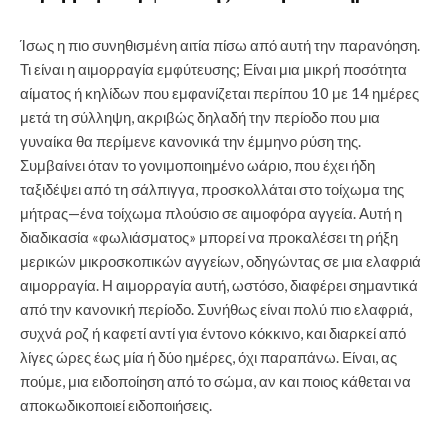
Ίσως η πιο συνηθισμένη αιτία πίσω από αυτή την παρανόηση.
Τι είναι η αιμορραγία εμφύτευσης; Είναι μια μικρή ποσότητα
αίματος ή κηλίδων που εμφανίζεται περίπου 10 με 14 ημέρες
μετά τη σύλληψη, ακριβώς δηλαδή την περίοδο που μια
γυναίκα θα περίμενε κανονικά την έμμηνο ρύση της.
Συμβαίνει όταν το γονιμοποιημένο ωάριο, που έχει ήδη
ταξιδέψει από τη σάλπιγγα, προσκολλάται στο τοίχωμα της
μήτρας—ένα τοίχωμα πλούσιο σε αιμοφόρα αγγεία. Αυτή η
διαδικασία «φωλιάσματος» μπορεί να προκαλέσει τη ρήξη
μερικών μικροσκοπικών αγγείων, οδηγώντας σε μια ελαφριά
αιμορραγία. Η αιμορραγία αυτή, ωστόσο, διαφέρει σημαντικά
από την κανονική περίοδο. Συνήθως είναι πολύ πιο ελαφριά,
συχνά ροζ ή καφετί αντί για έντονο κόκκινο, και διαρκεί από
λίγες ώρες έως μία ή δύο ημέρες, όχι παραπάνω. Είναι, ας
πούμε, μια ειδοποίηση από το σώμα, αν και ποιος κάθεται να
αποκωδικοποιεί ειδοποιήσεις.