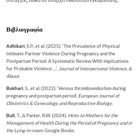
στο άγχος, ειδικά αν υπάρχει πιθανότητα εγκυμοσύνης.
Βιβλιογραφία
Adhikari
, S.P., et al. (2025). ‘The Prevalence of Physical
Intimate Partner Violence During Pregnancy and the
Postpartum Period: A Systematic Review With Implications
for Probable Violence …’.
Journal of Interpersonal Violence, &
Abuse
.
Bukhari
, S., et al. (2022). ‘Venous thromboembolism during
pregnancy and postpartum period’.
European Journal of
Obstetrics & Gynecology and Reproductive Biology
.
Bull
, T., & Parker, R.W. (2024).
Hints to Mothers for the
Management of Health During the Period of Pregnancy and in
the Lying-in-room
. Google Books.