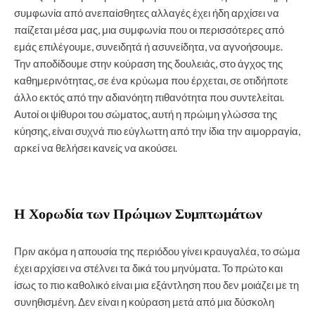
συμφωνία από ανεπαίσθητες αλλαγές έχει ήδη αρχίσει να
παίζεται μέσα μας, μια συμφωνία που οι περισσότερες από
εμάς επιλέγουμε, συνειδητά ή ασυνείδητα, να αγνοήσουμε.
Την αποδίδουμε στην κούραση της δουλειάς, στο άγχος της
καθημερινότητας, σε ένα κρύωμα που έρχεται, σε οτιδήποτε
άλλο εκτός από την αδιανόητη πιθανότητα που συντελείται.
Αυτοί οι ψίθυροι του σώματος, αυτή η πρώιμη γλώσσα της
κύησης, είναι συχνά πιο εύγλωττη από την ίδια την αιμορραγία,
αρκεί να θελήσει κανείς να ακούσει.
Η Χορωδία των Πρώιμων Συμπτωμάτων
Πριν ακόμα η απουσία της περιόδου γίνει κραυγαλέα, το σώμα
έχει αρχίσει να στέλνει τα δικά του μηνύματα. Το πρώτο και
ίσως το πιο καθολικό είναι μια εξάντληση που δεν μοιάζει με τη
συνηθισμένη. Δεν είναι η κούραση μετά από μια δύσκολη