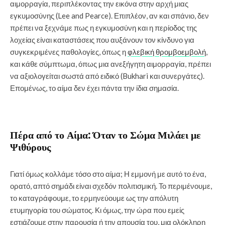
αιμορραγία, περιπλέκοντας την εικόνα στην αρχή μιας
εγκυμοσύνης (Lee and Pearce). Επιπλέον, αν και σπάνιο, δεν
πρέπει να ξεχνάμε πως η εγκυμοσύνη και η περίοδος της
λοχείας είναι καταστάσεις που αυξάνουν τον κίνδυνο για
συγκεκριμένες παθολογίες, όπως η
φλεβική θρομβοεμβολή
,
και κάθε σύμπτωμα, όπως μια ανεξήγητη αιμορραγία, πρέπει
να αξιολογείται σωστά από ειδικό (Bukhari και συνεργάτες).
Επομένως, το αίμα δεν έχει πάντα την ίδια σημασία.
Πέρα από το Αίμα: Όταν το Σώμα Μιλάει με
Ψιθύρους
Γιατί όμως κολλάμε τόσο στο αίμα; Η εμμονή με αυτό το ένα,
ορατό, απτό σημάδι είναι σχεδόν πολιτισμική. Το περιμένουμε,
το καταγράφουμε, το ερμηνεύουμε ως την απόλυτη
ετυμηγορία του σώματος. Κι όμως, την ώρα που εμείς
εστιάζουμε στην παρουσία ή την απουσία του, μια ολόκληρη