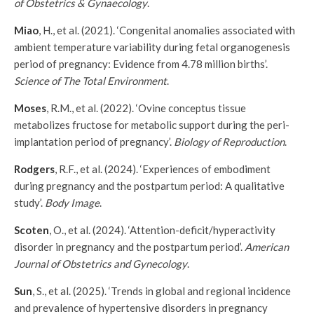
of Obstetrics & Gynaecology
.
Miao
, H., et al. (2021). ‘Congenital anomalies associated with
ambient temperature variability during fetal organogenesis
period of pregnancy: Evidence from 4.78 million births’.
Science of The Total Environment
.
Moses
, R.M., et al. (2022). ‘Ovine conceptus tissue
metabolizes fructose for metabolic support during the peri-
implantation period of pregnancy’.
Biology of Reproduction
.
Rodgers
, R.F., et al. (2024). ‘Experiences of embodiment
during pregnancy and the postpartum period: A qualitative
study’.
Body Image
.
Scoten
, O., et al. (2024). ‘Attention-deficit/hyperactivity
disorder in pregnancy and the postpartum period’.
American
Journal of Obstetrics and Gynecology
.
Sun
, S., et al. (2025). ‘Trends in global and regional incidence
and prevalence of hypertensive disorders in pregnancy