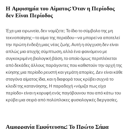
Η Αμφισημία του Αίματος: Όταν η Περίοδος
δεν Είναι Περίοδος
Έχει μια ειρωνεία, δεν νομίζετε; Το ίδιο το σύμβολο της μη
τεκνοποίησης—το αίμα της περιόδου—να μπορεί να αποτελεί
την πρώτη ένδειξη μιας νέας ζωής. Αυτή η σύγχυση δεν είναι
απλώς μια ατυχής σύμπτωση, αλλά ένα φαινόμενο με
συγκεκριμένη βιολογική βάση, το οποίο όμως περιπλέκεται
από δεκάδες άλλους παράγοντες που καθιστούν την αρχή της
κύησης μια περίοδο ρευστή και γεμάτη απορίες. Δεν είναι κάθε
σταγόνα αίματος ίδια, και η διαφορά τους κρύβει συχνά το
κλειδί της κατανόησης. Η παραδοχή «νόμιζα πως είχα
περίοδο» είναι η κορυφή ενός παγόβουνου που από κάτω του
κρύβει μια σειρά από πολύπλοκες φυσιολογικές διεργασίες.
Αιμορραγία Εμφύτευσης: Το Πρώτο Σήμα