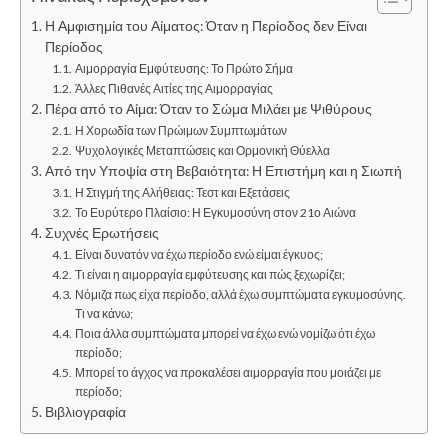
Η Αμφισημία του Αίματος: Όταν η Περίοδος δεν Είναι
Περίοδος
Αιμορραγία Εμφύτευσης: Το Πρώτο Σήμα
Άλλες Πιθανές Αιτίες της Αιμορραγίας
Πέρα από το Αίμα: Όταν το Σώμα Μιλάει με Ψιθύρους
Η Χορωδία των Πρώιμων Συμπτωμάτων
Ψυχολογικές Μεταπτώσεις και Ορμονική Θύελλα
Από την Υποψία στη Βεβαιότητα: Η Επιστήμη και η Σιωπή
Η Στιγμή της Αλήθειας: Τεστ και Εξετάσεις
Το Ευρύτερο Πλαίσιο: Η Εγκυμοσύνη στον 21ο Αιώνα
Συχνές Ερωτήσεις
Είναι δυνατόν να έχω περίοδο ενώ είμαι έγκυος;
Τι είναι η αιμορραγία εμφύτευσης και πώς ξεχωρίζει;
Νόμιζα πως είχα περίοδο, αλλά έχω συμπτώματα εγκυμοσύνης.
Τι να κάνω;
Ποια άλλα συμπτώματα μπορεί να έχω ενώ νομίζω ότι έχω
περίοδο;
Μπορεί το άγχος να προκαλέσει αιμορραγία που μοιάζει με
περίοδο;
Βιβλιογραφία