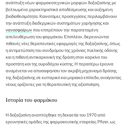
ανάπτυξη νέων φαρμακοτεχνικών μορφών δοξαζοσίνης με
βελτιωμένα χαρακτηριστικά αποδέσμευσης και αυξημένη
βιοδιαθεσιμότητα. Καινοτόμες προσεγγίσεις περιλαμβάνουν
την ανάπτυξη διαδερμικών συστημάτων χορήγησης και
νανοσφαίρων
που επιτρέπουν την παρατεταμένη
απελευθέρωση του φαρμάκου. Επιπλέον, διερευνώνται
πιθανές νέες θεραπευτικές εφαρμογές της δοξαζοσίνης, όπως
η αντιμετώπιση του συνδρόμου της χρόνιας πυελικής οδύνης
και η πιθανή αντικαρκινική της δράση στον καρκίνο του
προστάτη και της ουροδόχου κύστης. Η περαιτέρω έρευνα
αναμένεται να αποσαφηνίσει τον ακριβή μηχανισμό δράσης
της δοξαζοσίνης σε κυτταρικό και μοριακό επίπεδο, ανοίγοντας
νέους ορίζοντες για τη θεραπευτική της αξιοποίηση.
Ιστορία του φαρμάκου
Η δοξαζοσίνη αναπτύχθηκε τη δεκαετία του 1970 από
ερευνητικές ομάδες της φαρμακευτικής εταιρείας Pfizer, ως