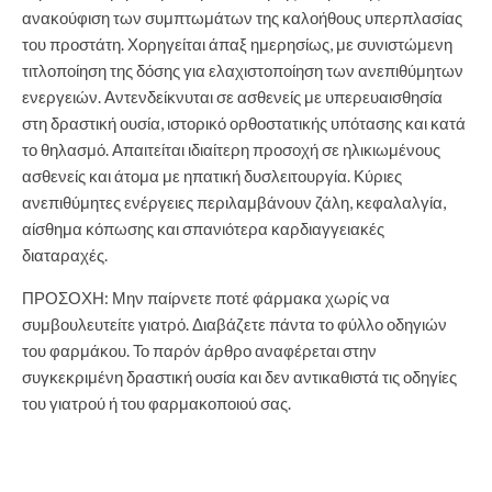
ανακούφιση των συμπτωμάτων της καλοήθους υπερπλασίας
του προστάτη. Χορηγείται άπαξ ημερησίως, με συνιστώμενη
τιτλοποίηση της δόσης για ελαχιστοποίηση των ανεπιθύμητων
ενεργειών. Αντενδείκνυται σε ασθενείς με υπερευαισθησία
στη δραστική ουσία, ιστορικό ορθοστατικής υπότασης και κατά
το θηλασμό. Απαιτείται ιδιαίτερη προσοχή σε ηλικιωμένους
ασθενείς και άτομα με ηπατική δυσλειτουργία. Κύριες
ανεπιθύμητες ενέργειες περιλαμβάνουν ζάλη, κεφαλαλγία,
αίσθημα κόπωσης και σπανιότερα καρδιαγγειακές
διαταραχές.
ΠΡΟΣΟΧΗ: Μην παίρνετε ποτέ φάρμακα χωρίς να
συμβουλευτείτε γιατρό. Διαβάζετε πάντα το φύλλο οδηγιών
του φαρμάκου. Το παρόν άρθρο αναφέρεται στην
συγκεκριμένη δραστική ουσία και δεν αντικαθιστά τις οδηγίες
του γιατρού ή του φαρμακοποιού σας.