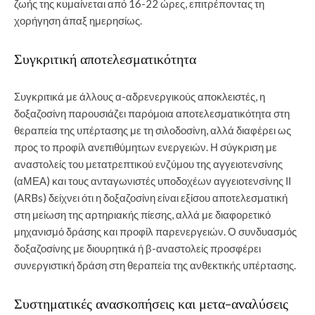
ζωής της κυμαίνεται από 16-22 ώρες, επιτρέποντας τη
χορήγηση άπαξ ημερησίως.
Συγκριτική αποτελεσματικότητα
Συγκριτικά με άλλους α-αδρενεργικούς αποκλειστές, η
δοξαζοσίνη παρουσιάζει παρόμοια αποτελεσματικότητα στη
θεραπεία της υπέρτασης με τη σιλοδοσίνη, αλλά διαφέρει ως
προς το προφίλ ανεπιθύμητων ενεργειών. Η σύγκριση με
αναστολείς του μετατρεπτικού ενζύμου της αγγειοτενσίνης
(αΜΕΑ) και τους ανταγωνιστές υποδοχέων αγγειοτενσίνης ΙΙ
(ARBs) δείχνει ότι η δοξαζοσίνη είναι εξίσου αποτελεσματική
στη μείωση της αρτηριακής πίεσης, αλλά με διαφορετικό
μηχανισμό δράσης και προφίλ παρενεργειών. Ο συνδυασμός
δοξαζοσίνης με διουρητικά ή β-αναστολείς προσφέρει
συνεργιστική δράση στη θεραπεία της ανθεκτικής υπέρτασης.
Συστηματικές ανασκοπήσεις και μετα-αναλύσεις