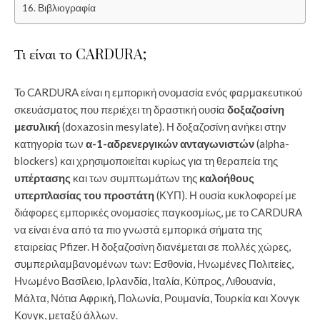
Βιβλιογραφία
Τι είναι το CARDURA;
Το CARDURA είναι η εμπορική ονομασία ενός φαρμακευτικού
σκευάσματος που περιέχει τη δραστική ουσία
δοξαζοσίνη
μεσυλική
(doxazosin mesylate). Η δοξαζοσίνη ανήκει στην
κατηγορία των
α-1-αδρενεργικών ανταγωνιστών
(alpha-
blockers) και χρησιμοποιείται κυρίως για τη θεραπεία της
υπέρτασης
και των συμπτωμάτων της
καλοήθους
υπερπλασίας του προστάτη
(ΚΥΠ). Η ουσία κυκλοφορεί με
διάφορες εμπορικές ονομασίες παγκοσμίως, με το CARDURA
να είναι ένα από τα πιο γνωστά εμπορικά σήματα της
εταιρείας Pfizer. Η δοξαζοσίνη διανέμεται σε πολλές χώρες,
συμπεριλαμβανομένων των: Εσθονία, Ηνωμένες Πολιτείες,
Ηνωμένο Βασίλειο, Ιρλανδία, Ιταλία, Κύπρος, Λιθουανία,
Μάλτα, Νότια Αφρική, Πολωνία, Ρουμανία, Τουρκία και Χονγκ
Κονγκ, μεταξύ άλλων.