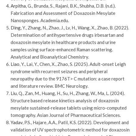
Arpitha
, G., Brunda, S., Rajani, B.K., Shubha, D.B. (n.d.).
Fabrication and Assessment of Doxazosin Mesylate
Nanosponges. Academia.edu.
Ding
, Y., Zhang, N., Zhao, J., Lv, H., Wang, X., Zhao, B. (2022).
Determination of antihypertensive drugs irbesartan and
doxazosin mesylate in healthcare products and urine
samples using surface-enhanced Raman scattering.
Analytical and Bioanalytical Chemistry.
Liao
, Y., Lai, Y., Chen, X., Zhao, S. (2025). Adult-onset Leigh
syndrome with recurrent seizures and peripheral
neuropathy due to the 9176T> C mutation: a case report
and literature review. BMC Neurology.
Liu
, Q., Zan, M., Huang, H., Su, H., Zhang, W., Ma, L. (2024).
Structure based release kinetics analysis of doxazosin
mesylate sustained-release tablets using micro-computed
tomography. Asian Journal of Pharmaceutical Sciences.
Yadav
, P.S., Hajare, A.A., Patil, K.S. (2022). Development and
validation of UV spectrophotometric method for doxazosin