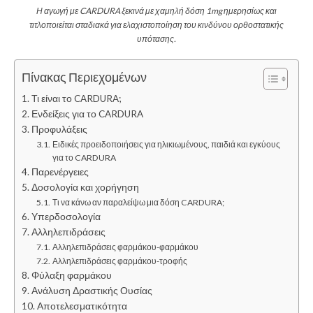
Η αγωγή με CARDURA ξεκινά με χαμηλή δόση 1mg ημερησίως και
τιτλοποιείται σταδιακά για ελαχιστοποίηση του κινδύνου ορθοστατικής
υπότασης.
Πίνακας Περιεχομένων
Τι είναι το CARDURA;
Ενδείξεις για το CARDURA
Προφυλάξεις
Ειδικές προειδοποιήσεις για ηλικιωμένους, παιδιά και εγκύους
για το CARDURA
Παρενέργειες
Δοσολογία και χορήγηση
Τι να κάνω αν παραλείψω μια δόση CARDURA;
Υπερδοσολογία
Αλληλεπιδράσεις
Αλληλεπιδράσεις φαρμάκου-φαρμάκου
Αλληλεπιδράσεις φαρμάκου-τροφής
Φύλαξη φαρμάκου
Ανάλυση Δραστικής Ουσίας
Αποτελεσματικότητα