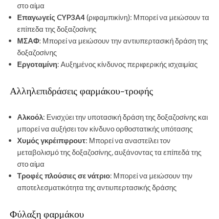
στο αίμα
Επαγωγείς CYP3A4
(ριφαμπικίνη): Μπορεί να μειώσουν τα
επίπεδα της δοξαζοσίνης
ΜΣΑΦ
: Μπορεί να μειώσουν την αντιυπερτασική δράση της
δοξαζοσίνης
Εργοταμίνη
: Αυξημένος κίνδυνος περιφερικής ισχαιμίας
Αλληλεπιδράσεις φαρμάκου-τροφής
Αλκοόλ
: Ενισχύει την υποτασική δράση της δοξαζοσίνης και
μπορεί να αυξήσει τον κίνδυνο ορθοστατικής υπότασης
Χυμός γκρέιπφρουτ
: Μπορεί να αναστείλει τον
μεταβολισμό της δοξαζοσίνης, αυξάνοντας τα επίπεδά της
στο αίμα
Τροφές πλούσιες σε νάτριο
: Μπορεί να μειώσουν την
αποτελεσματικότητα της αντιυπερτασικής δράσης
Φύλαξη φαρμάκου