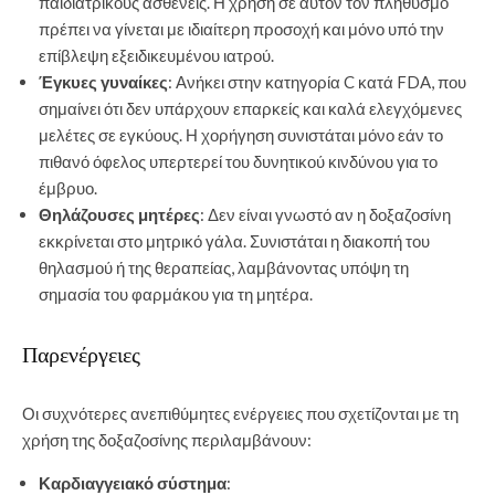
παιδιατρικούς ασθενείς. Η χρήση σε αυτόν τον πληθυσμό
πρέπει να γίνεται με ιδιαίτερη προσοχή και μόνο υπό την
επίβλεψη εξειδικευμένου ιατρού.
Έγκυες γυναίκες
: Ανήκει στην κατηγορία C κατά FDA, που
σημαίνει ότι δεν υπάρχουν επαρκείς και καλά ελεγχόμενες
μελέτες σε εγκύους. Η χορήγηση συνιστάται μόνο εάν το
πιθανό όφελος υπερτερεί του δυνητικού κινδύνου για το
έμβρυο.
Θηλάζουσες μητέρες
: Δεν είναι γνωστό αν η δοξαζοσίνη
εκκρίνεται στο μητρικό γάλα. Συνιστάται η διακοπή του
θηλασμού ή της θεραπείας, λαμβάνοντας υπόψη τη
σημασία του φαρμάκου για τη μητέρα.
Παρενέργειες
Οι συχνότερες ανεπιθύμητες ενέργειες που σχετίζονται με τη
χρήση της δοξαζοσίνης περιλαμβάνουν:
Καρδιαγγειακό σύστημα
: