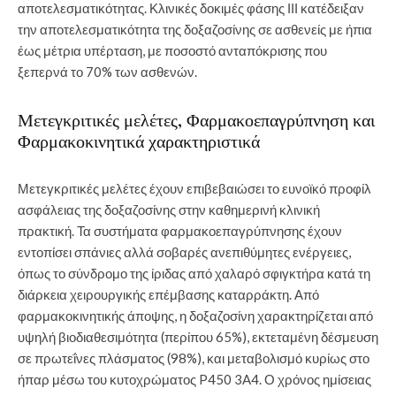
αποτελεσματικότητας. Κλινικές δοκιμές φάσης ΙΙΙ κατέδειξαν
την αποτελεσματικότητα της δοξαζοσίνης σε ασθενείς με ήπια
έως μέτρια υπέρταση, με ποσοστό ανταπόκρισης που
ξεπερνά το 70% των ασθενών.
Μετεγκριτικές μελέτες, Φαρμακοεπαγρύπνηση και
Φαρμακοκινητικά χαρακτηριστικά
Μετεγκριτικές μελέτες έχουν επιβεβαιώσει το ευνοϊκό προφίλ
ασφάλειας της δοξαζοσίνης στην καθημερινή κλινική
πρακτική. Τα συστήματα φαρμακοεπαγρύπνησης έχουν
εντοπίσει σπάνιες αλλά σοβαρές ανεπιθύμητες ενέργειες,
όπως το σύνδρομο της ίριδας από χαλαρό σφιγκτήρα κατά τη
διάρκεια χειρουργικής επέμβασης καταρράκτη. Από
φαρμακοκινητικής άποψης, η δοξαζοσίνη χαρακτηρίζεται από
υψηλή βιοδιαθεσιμότητα (περίπου 65%), εκτεταμένη δέσμευση
σε πρωτεΐνες πλάσματος (98%), και μεταβολισμό κυρίως στο
ήπαρ μέσω του κυτοχρώματος P450 3A4. Ο χρόνος ημίσειας