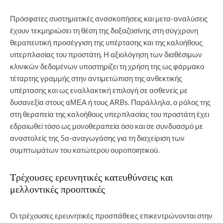
Πρόσφατες συστηματικές ανασκοπήσεις και μετα-αναλύσεις
έχουν τεκμηριώσει τη θέση της δοξαζοσίνης στη σύγχρονη
θεραπευτική προσέγγιση της υπέρτασης και της καλοήθους
υπερπλασίας του προστάτη. Η αξιολόγηση των διαθέσιμων
κλινικών δεδομένων υποστηρίζει τη χρήση της ως φάρμακο
τέταρτης γραμμής στην αντιμετώπιση της ανθεκτικής
υπέρτασης και ως εναλλακτική επιλογή σε ασθενείς με
δυσανεξία στους αΜΕΑ ή τους ARBs. Παράλληλα, ο ρόλος της
στη θεραπεία της καλοήθους υπερπλασίας του προστάτη έχει
εδραιωθεί τόσο ως μονοθεραπεία όσο και σε συνδυασμό με
αναστολείς της 5α-αναγωγάσης για τη διαχείριση των
συμπτωμάτων του κατώτερου ουροποιητικού.
Τρέχουσες ερευνητικές κατευθύνσεις και
μελλοντικές προοπτικές
Οι τρέχουσες ερευνητικές προσπάθειες επικεντρώνονται στην