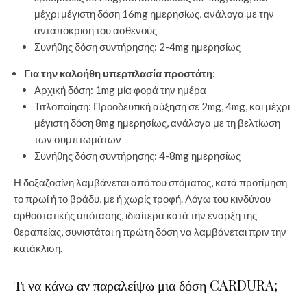
μέχρι μέγιστη δόση 16mg ημερησίως, ανάλογα με την
ανταπόκριση του ασθενούς
Συνήθης δόση συντήρησης: 2-4mg ημερησίως
Για την καλοήθη υπερπλασία προστάτη
:
Αρχική δόση: 1mg μία φορά την ημέρα
Τιτλοποίηση: Προοδευτική αύξηση σε 2mg, 4mg, και μέχρι
μέγιστη δόση 8mg ημερησίως, ανάλογα με τη βελτίωση
των συμπτωμάτων
Συνήθης δόση συντήρησης: 4-8mg ημερησίως
Η δοξαζοσίνη λαμβάνεται από του στόματος, κατά προτίμηση
το πρωί ή το βράδυ, με ή χωρίς τροφή. Λόγω του κινδύνου
ορθοστατικής υπότασης, ιδιαίτερα κατά την έναρξη της
θεραπείας, συνιστάται η πρώτη δόση να λαμβάνεται πριν την
κατάκλιση.
Τι να κάνω αν παραλείψω μια δόση CARDURA;