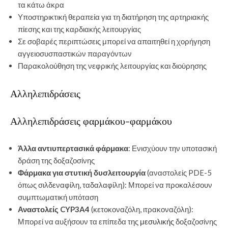
τα κάτω άκρα
Υποστηρικτική θεραπεία για τη διατήρηση της αρτηριακής
πίεσης και της καρδιακής λειτουργίας
Σε σοβαρές περιπτώσεις μπορεί να απαιτηθεί η χορήγηση
αγγειοσυσπαστικών παραγόντων
Παρακολούθηση της νεφρικής λειτουργίας και διούρησης
Αλληλεπιδράσεις
Αλληλεπιδράσεις φαρμάκου-φαρμάκου
Άλλα αντιυπερτασικά φάρμακα
: Ενισχύουν την υποτασική
δράση της δοξαζοσίνης
Φάρμακα για στυτική δυσλειτουργία
(αναστολείς PDE-5
όπως σιλδεναφίλη, ταδαλαφίλη): Μπορεί να προκαλέσουν
συμπτωματική υπόταση
Αναστολείς CYP3A4
(κετοκοναζόλη, ιτρακοναζόλη):
Μπορεί να αυξήσουν τα επίπεδα της
μεσυλικής
δοξαζοσίνης