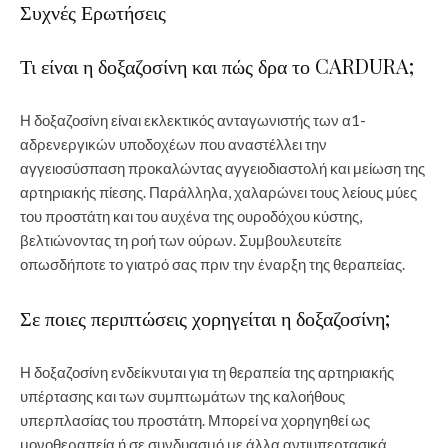
Συχνές Ερωτήσεις
Τι είναι η δοξαζοσίνη και πώς δρα το CARDURA;
Η δοξαζοσίνη είναι εκλεκτικός ανταγωνιστής των α1-
αδρενεργικών υποδοχέων που αναστέλλει την
αγγειοσύσπαση προκαλώντας αγγειοδιαστολή και μείωση της
αρτηριακής πίεσης. Παράλληλα, χαλαρώνει τους λείους μύες
του προστάτη και του αυχένα της ουροδόχου κύστης,
βελτιώνοντας τη ροή των ούρων. Συμβουλευτείτε
οπωσδήποτε το γιατρό σας πριν την έναρξη της θεραπείας.
Σε ποιες περιπτώσεις χορηγείται η δοξαζοσίνη;
Η δοξαζοσίνη ενδείκνυται για τη θεραπεία της αρτηριακής
υπέρτασης και των συμπτωμάτων της καλοήθους
υπερπλασίας του προστάτη. Μπορεί να χορηγηθεί ως
μονοθεραπεία ή σε συνδυασμό με άλλα αντιυπερτασικά