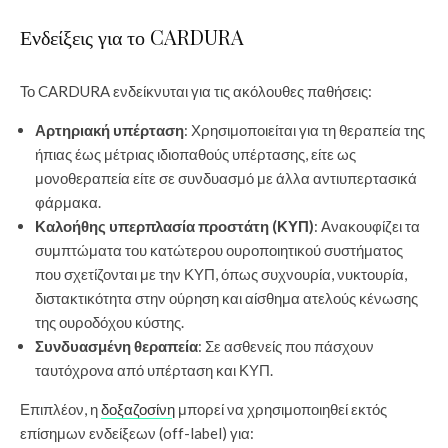
Ενδείξεις για το CARDURA
Το CARDURA ενδείκνυται για τις ακόλουθες παθήσεις:
Αρτηριακή υπέρταση
: Χρησιμοποιείται για τη θεραπεία της
ήπιας έως μέτριας ιδιοπαθούς υπέρτασης, είτε ως
μονοθεραπεία είτε σε συνδυασμό με άλλα αντιυπερτασικά
φάρμακα.
Καλοήθης υπερπλασία προστάτη (ΚΥΠ)
: Ανακουφίζει τα
συμπτώματα του κατώτερου ουροποιητικού συστήματος
που σχετίζονται με την ΚΥΠ, όπως συχνουρία, νυκτουρία,
διστακτικότητα στην ούρηση και αίσθημα ατελούς κένωσης
της ουροδόχου κύστης.
Συνδυασμένη θεραπεία
: Σε ασθενείς που πάσχουν
ταυτόχρονα από υπέρταση και ΚΥΠ.
Επιπλέον, η
δοξαζοσίνη
μπορεί να χρησιμοποιηθεί εκτός
επίσημων ενδείξεων (off-label) για: