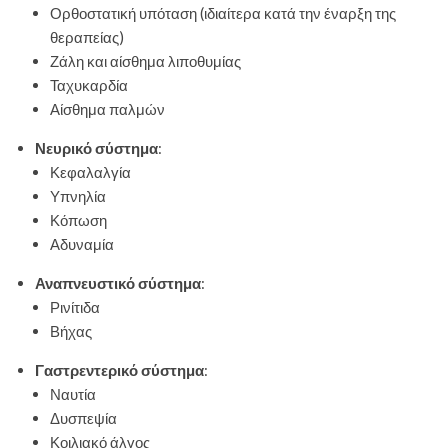
Ορθοστατική υπόταση (ιδιαίτερα κατά την έναρξη της
θεραπείας)
Ζάλη και αίσθημα λιποθυμίας
Ταχυκαρδία
Αίσθημα παλμών
Νευρικό σύστημα
:
Κεφαλαλγία
Υπνηλία
Κόπωση
Αδυναμία
Αναπνευστικό σύστημα
:
Ρινίτιδα
Βήχας
Γαστρεντερικό σύστημα
:
Ναυτία
Δυσπεψία
Κοιλιακό άλγος