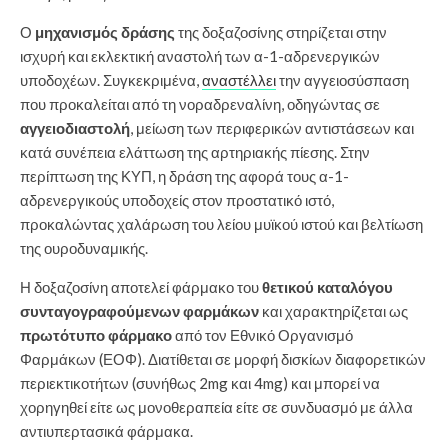
Ο
μηχανισμός δράσης
της δοξαζοσίνης στηρίζεται στην
ισχυρή και εκλεκτική αναστολή των α-1-αδρενεργικών
υποδοχέων. Συγκεκριμένα,
αναστέλλει
την αγγειοσύσπαση
που προκαλείται από τη νοραδρεναλίνη, οδηγώντας σε
αγγειοδιαστολή
, μείωση των περιφερικών αντιστάσεων και
κατά συνέπεια ελάττωση της αρτηριακής πίεσης. Στην
περίπτωση της ΚΥΠ, η δράση της αφορά τους α-1-
αδρενεργικούς υποδοχείς στον προστατικό ιστό,
προκαλώντας χαλάρωση του λείου μυϊκού ιστού και βελτίωση
της ουροδυναμικής.
Η δοξαζοσίνη αποτελεί φάρμακο του
θετικού καταλόγου
συνταγογραφούμενων φαρμάκων
και χαρακτηρίζεται ως
πρωτότυπο φάρμακο
από τον Εθνικό Οργανισμό
Φαρμάκων (ΕΟΦ). Διατίθεται σε μορφή δισκίων διαφορετικών
περιεκτικοτήτων (συνήθως 2mg και 4mg) και μπορεί να
χορηγηθεί είτε ως μονοθεραπεία είτε σε συνδυασμό με άλλα
αντιυπερτασικά φάρμακα.