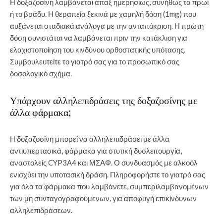
Η δοξαζοσίνη λαμβάνεται άπαξ ημερησίως, συνήθως το πρωί
ή το βράδυ. Η θεραπεία ξεκινά με χαμηλή δόση (1mg) που
αυξάνεται σταδιακά ανάλογα με την ανταπόκριση. Η πρώτη
δόση συνιστάται να λαμβάνεται πριν την κατάκλιση για
ελαχιστοποίηση του κινδύνου ορθοστατικής υπότασης.
Συμβουλευτείτε το γιατρό σας για το προσωπικό σας
δοσολογικό σχήμα.
Υπάρχουν αλληλεπιδράσεις της δοξαζοσίνης με
άλλα φάρμακα;
Η δοξαζοσίνη μπορεί να αλληλεπιδράσει με άλλα
αντιυπερτασικά, φάρμακα για στυτική δυσλειτουργία,
αναστολείς CYP3A4 και ΜΣΑΦ. Ο συνδυασμός με αλκοόλ
ενισχύει την υποτασική δράση. Πληροφορήστε το γιατρό σας
για όλα τα φάρμακα που λαμβάνετε, συμπεριλαμβανομένων
των μη συνταγογραφούμενων, για αποφυγή επικίνδυνων
αλληλεπιδράσεων.