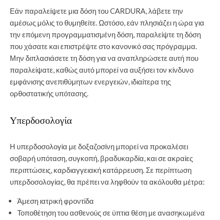
Εάν παραλείψετε μια δόση του CARDURA, λάβετε την
αμέσως μόλις το θυμηθείτε. Ωστόσο, εάν πλησιάζει η ώρα για
την επόμενη προγραμματισμένη δόση, παραλείψτε τη δόση
που χάσατε και επιστρέψτε στο κανονικό σας πρόγραμμα.
Μην διπλασιάσετε τη δόση για να αναπληρώσετε αυτή που
παραλείψατε, καθώς αυτό μπορεί να αυξήσει τον κίνδυνο
εμφάνισης ανεπιθύμητων ενεργειών, ιδιαίτερα της
ορθοστατικής υπότασης.
Υπερδοσολογία
Η υπερδοσολογία με δοξαζοσίνη μπορεί να προκαλέσει
σοβαρή υπόταση, συγκοπή, βραδυκαρδία, και σε ακραίες
περιπτώσεις, καρδιαγγειακή κατάρρευση. Σε περίπτωση
υπερδοσολογίας, θα πρέπει να ληφθούν τα ακόλουθα μέτρα:
Άμεση ιατρική φροντίδα
Τοποθέτηση του ασθενούς σε ύπτια θέση με ανασηκωμένα