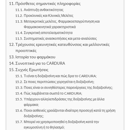
Πρόσθετες σημαντικές πληροφορίες
Ανάπτυξη ανθεκτικότητας
Προκλινικές και Κλινικές Μελέτες
Μετεγκριτικές μελέτες, Φαρμακοεπαγρύπνηση και
Φαρμακοκινητικά χαρακτηριστικά
Συγκριτική αποτελεσματικότητα
Συστηματικές ανασκοπήσεις και μετα-αναλύσεις
Τρέχουσες ερευνητικές κατευθύνσεις και μελλοντικές
προοπτικές
Ιστορία του φαρμάκου
Συνοπτικά για το CARDURA
Συχνές Ερωτήσεις
Τι είναι η δοξαζοσίνη και πώς δρα το CARDURA;
Σε ποιες περιπτώσεις χορηγείται η δοξαζοσίνη;
Ποιες είναι οι συνηθέστερες παρενέργειες της δοξαζοσίνης;
Πώς λαμβάνεται σωστά το CARDURA;
Υπάρχουν αλληλεπιδράσεις της δοξαζοσίνης με άλλα
φάρμακα;
Ποιοι ασθενείς χρειάζονται ιδιαίτερη προσοχή κατά τη χρήση
δοξαζοσίνης;
Μπορεί να χρησιμοποιηθεί η δοξαζοσίνη κατά την
εγκυμοσύνη ή το θηλασμό;