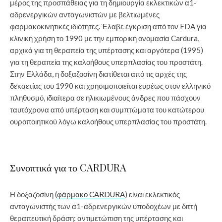
μέρος της προσπάθειας για τη δημιουργία εκλεκτικών α1-
αδρενεργικών ανταγωνιστών με βελτιωμένες
φαρμακοκινητικές ιδιότητες. Έλαβε έγκριση από τον FDA για
κλινική χρήση το 1990 με την εμπορική ονομασία Cardura,
αρχικά για τη θεραπεία της υπέρτασης και αργότερα (1995)
για τη θεραπεία της καλοήθους υπερπλασίας του προστάτη.
Στην Ελλάδα, η δοξαζοσίνη διατίθεται από τις αρχές της
δεκαετίας του 1990 και χρησιμοποιείται ευρέως στον ελληνικό
πληθυσμό, ιδιαίτερα σε ηλικιωμένους άνδρες που πάσχουν
ταυτόχρονα από υπέρταση και συμπτώματα του κατώτερου
ουροποιητικού λόγω καλοήθους υπερπλασίας του προστάτη.
Συνοπτικά για το CARDURA
Η δοξαζοσίνη (
φάρμακο CARDURA
) είναι εκλεκτικός
ανταγωνιστής των α1-αδρενεργικών υποδοχέων με διττή
θεραπευτική δράση: αντιμετώπιση της υπέρτασης και