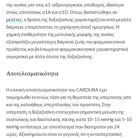
της ουσίας για τους α1-αδρενεργικούς υποδοχείς, ιδιαίτερα
στους υποτύπους α1A και α1D. Όπως διαπιστώθηκε σε
μελέτες
, η δράση της δοξαζοσίνης χαρακτηρίζεται από μεγάλη
διάρκεια, επιτρέποντας τη χορήγηση άπαξ ημερησίως. Η
χημική σταθερότητα της μεσυλικής μορφής της ουσίας
εξασφαλίζει μεγαλύτερη διάρκεια ζωής του φαρμακευτικού
προϊόντος και βελτιωμένα φαρμακοκινητικά χαρακτηριστικά
συγκριτικά με άλλα άλατα της δοξαζοσίνης.
Αποτελεσματικότητα
Η κλινική αποτελεσματικότητα του CARDURA έχει
τεκμηριωθεί εκτενώς τόσο για τη θεραπεία της υπέρτασης όσο
και της καλοήθους υπερπλασίας του προστάτη. Στην
υπέρταση, η δοξαζοσίνη επιτυγχάνει σημαντική μείωση της
συστολικής και διαστολικής πίεσης κατά 10-15 mmHg και 5-10
mmHg αντίστοιχα, με αποτέλεσμα που διατηρείται για 24
ώρες. Αξιοσημείωτο είναι το γεγονός ότι η αντιυπερτασική