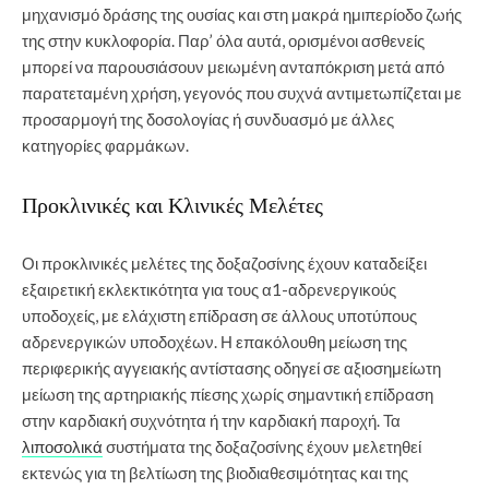
μηχανισμό δράσης της ουσίας και στη μακρά ημιπερίοδο ζωής
της στην κυκλοφορία. Παρ’ όλα αυτά, ορισμένοι ασθενείς
μπορεί να παρουσιάσουν μειωμένη ανταπόκριση μετά από
παρατεταμένη χρήση, γεγονός που συχνά αντιμετωπίζεται με
προσαρμογή της δοσολογίας ή συνδυασμό με άλλες
κατηγορίες φαρμάκων.
Προκλινικές και Κλινικές Μελέτες
Οι προκλινικές μελέτες της δοξαζοσίνης έχουν καταδείξει
εξαιρετική εκλεκτικότητα για τους α1-αδρενεργικούς
υποδοχείς, με ελάχιστη επίδραση σε άλλους υποτύπους
αδρενεργικών υποδοχέων. Η επακόλουθη μείωση της
περιφερικής αγγειακής αντίστασης οδηγεί σε αξιοσημείωτη
μείωση της αρτηριακής πίεσης χωρίς σημαντική επίδραση
στην καρδιακή συχνότητα ή την καρδιακή παροχή. Τα
λιποσολικά
συστήματα της δοξαζοσίνης έχουν μελετηθεί
εκτενώς για τη βελτίωση της βιοδιαθεσιμότητας και της