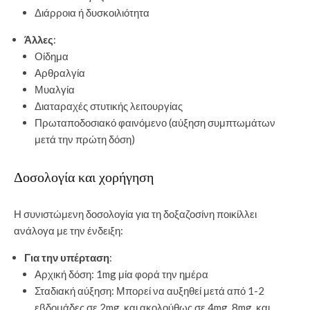
Διάρροια ή δυσκοιλιότητα
Άλλες
:
Οίδημα
Αρθραλγία
Μυαλγία
Διαταραχές στυτικής λειτουργίας
Πρωταποδοσιακό φαινόμενο (αύξηση συμπτωμάτων
μετά την πρώτη δόση)
Δοσολογία και χορήγηση
Η συνιστώμενη δοσολογία για τη δοξαζοσίνη ποικίλλει
ανάλογα με την ένδειξη:
Για την υπέρταση
:
Αρχική δόση: 1mg μία φορά την ημέρα
Σταδιακή αύξηση: Μπορεί να αυξηθεί μετά από 1-2
εβδομάδες σε 2mg, και ακολούθως σε 4mg, 8mg, και