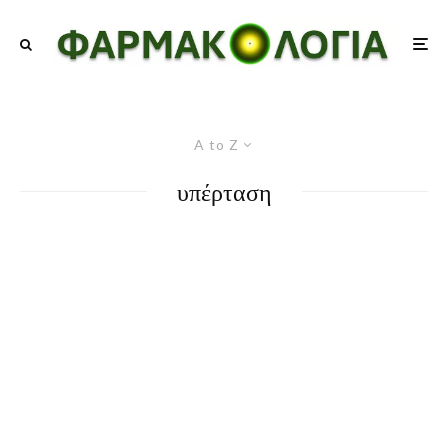
A to Z
υπέρταση