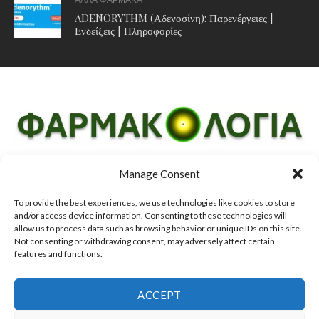
ADENORYTHM (Αδενοσίνη): Παρενέργειες |
Ενδείξεις | Πληροφορίες
Manage Consent
ΔΗΛΩΣΗ ΑΠΟΠΟΙΗΣΗΣ ΕΥΘΥΝΩΝ
To provide the best experiences, we use technologies like cookies to store
and/or access device information. Consenting to these technologies will
ΟΡΟΙ ΧΡΗΣΗΣ, COOKIES & ΠΟΛΙΤΙΚΗ ΑΠΟΡΡΗΤΟΥ
allow us to process data such as browsing behavior or unique IDs on this site.
Not consenting or withdrawing consent, may adversely affect certain
ΕΠΙΚΟΙΝΩΝΙΑ
features and functions.
ACCEPT