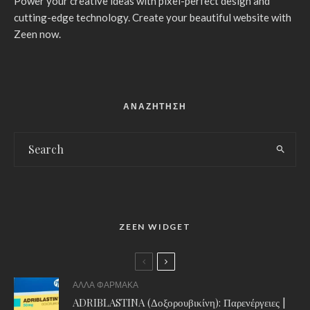
Power your creative ideas with pixel-perfect design and
cutting-edge technology. Create your beautiful website with
Zeen now.
ΑΝΑΖΗΤΗΣΗ
ZEEN WIDGET
ΑΛΛΑ ΦΑΡΜΑΚΑ
ADRIBLASTINA (Δοξορουβικίνη): Παρενέργειες |