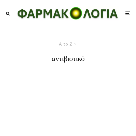
A to Z
αντιβιοτικό