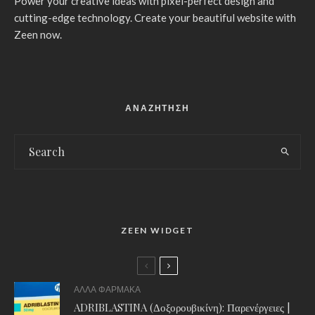
Power your creative ideas with pixel-perfect design and
cutting-edge technology. Create your beautiful website with
Zeen now.
ΑΝΑΖΗΤΗΣΗ
ZEEN WIDGET
ΑΛΛΑ ΦΑΡΜΑΚΑ
ADRIBLASTINA (Δοξορουβικίνη): Παρενέργειες |